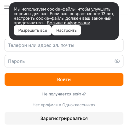
Перейти
на
Мы используем cookie-файлы, чтобы улучшить
версию
сервисы для вас. Если ваш возраст менее 13 лет,
для
настроить cookie-файлы должен ваш законный
людей
представитель.
Больше информации
Вход в ОК
с
ограниченными
Разрешить все
Настроить
возможностями.
Войти
Не получается войти?
Нет профиля в Одноклассниках
Зарегистрироваться