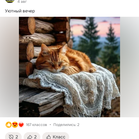
4 авг
Уютный вечер
167 классов
Поделились: 2
2
2
Класс