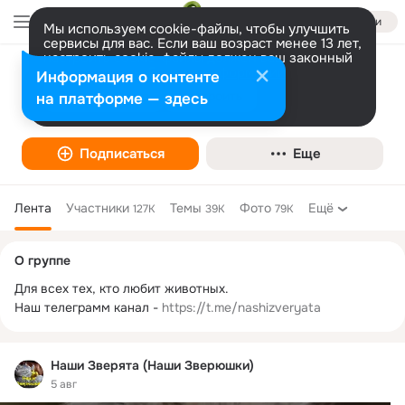
Войти
Мы используем cookie-файлы, чтобы улучшить
сервисы для вас. Если ваш возраст менее 13 лет,
настроить cookie-файлы должен ваш законный
представитель.
Больше информации
Информация о контенте
Наши Зверята (Наши Зверюшки)
Разрешить все
Настроить
на платформе — здесь
Животные
Подписаться
Еще
Лента
Участники
Темы
Фото
Ещё
127K
39K
79K
Дополнительная
О группе
колонка
Для всех тех, кто любит животных.

Наш телеграмм канал - 
https://t.me/nashizveryata
Наши Зверята (Наши Зверюшки)
5 авг