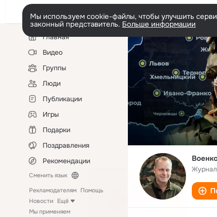
Мы используем cookie-файлы, чтобы улучшить сервис
законный представитель.
Больше информации
Левая
Главная
колонка
Видео
Группы
Люди
Публикации
Игры
Подарки
Поздравления
Военко
Рекомендации
Журнал
Сменить язык
П
Рекламодателям
Помощь
Новости
Ещё
Мы применяем