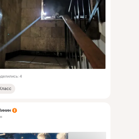
делились: 4
Класс
Линин
ен