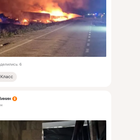
делились: 6
Класс
Линин
ен