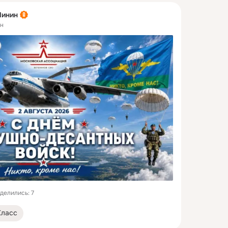
Линин
ен
делились: 7
Класс