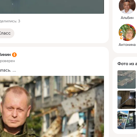
Альбин
делились: 3
Класс
Антонина
Линин
проверен
Фото из 
лась.
 ...