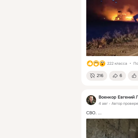
222 класса
По
216
6
Военкор Евгений 
4 авг
Автор провер
СВО.
 ...