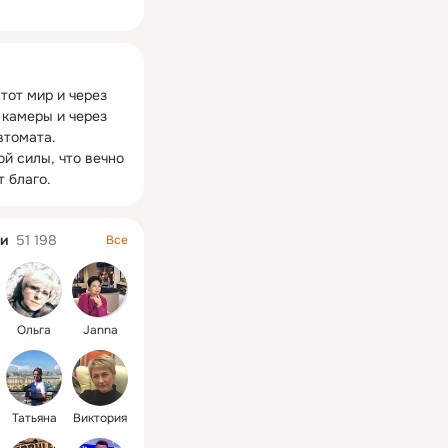
ная
тот мир и через 
 камеры и через 
томата.

ой силы, что вечно 
т благо.
и
51 198
Все
Ольга
Janna
Татьяна
Виктория