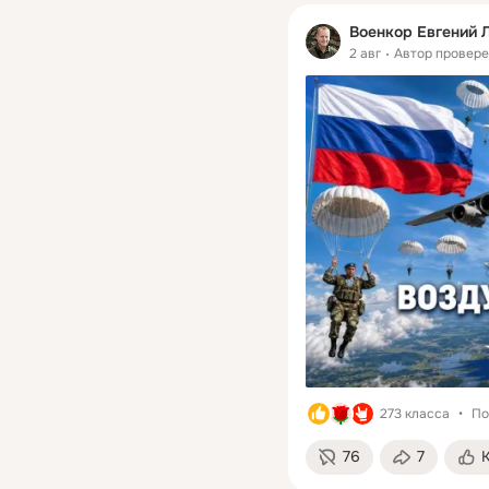
Военкор Евгений 
2 авг
Автор провер
273 класса
По
76
7