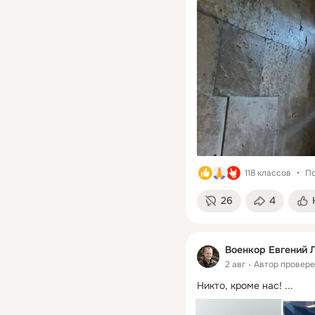
118 классов
По
26
4
Военкор Евгений 
2 авг
Автор провер
Никто, кроме нас!
 ...