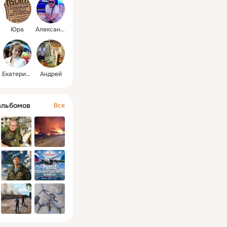
Юра
Александр
Екатерина
Андрей
альбомов
Все