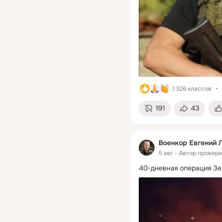
1 326 классов
191
43
Военкор Евгений 
5 авг
Автор провер
40-дневная операция Зе