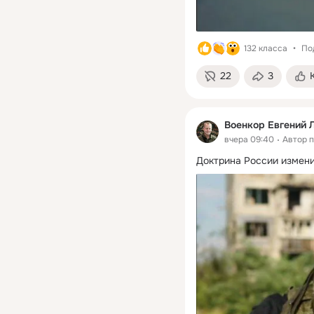
132 класса
По
22
3
Военкор Евгений 
вчера 09:40
Автор 
Доктрина России измени