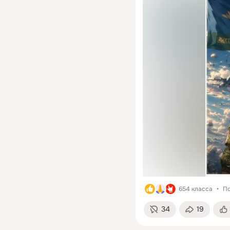
654 класса
По
34
19