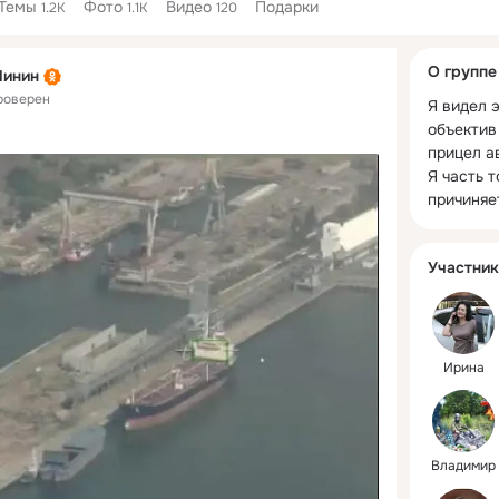
Темы
Фото
Видео
Подарки
1.2K
1.1K
120
Дополнитель
О группе
Линин
колонка
роверен
Я видел э
объектив
прицел ав
Я часть т
причиняе
Участник
Ирина
Владимир