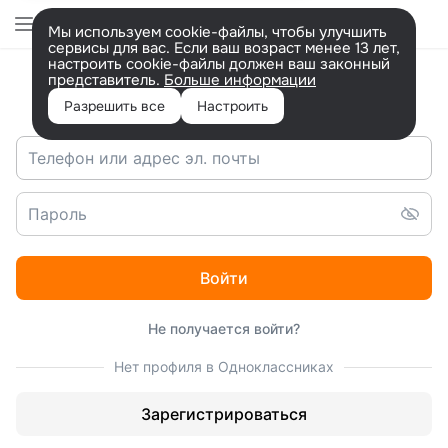
Перейти
на
Мы используем cookie-файлы, чтобы улучшить
версию
сервисы для вас. Если ваш возраст менее 13 лет,
для
настроить cookie-файлы должен ваш законный
людей
представитель.
Больше информации
Вход в ОК
с
ограниченными
Разрешить все
Настроить
возможностями.
Войти
Не получается войти?
Нет профиля в Одноклассниках
Зарегистрироваться