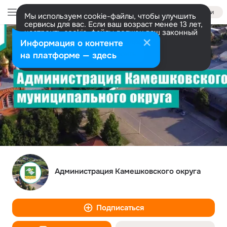
Войти
Мы используем cookie-файлы, чтобы улучшить
сервисы для вас. Если ваш возраст менее 13 лет,
настроить cookie-файлы должен ваш законный
представитель.
Больше информации
Информация о контенте
Разрешить все
Настроить
на платформе — здесь
Администрация Камешковского округа
Подписаться