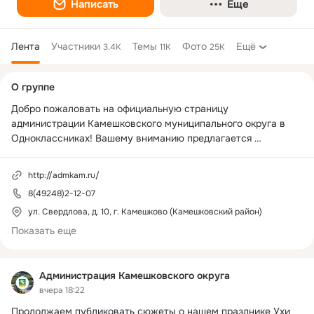
Написать
Еще
Лента
Участники
Темы
Фото
Ещё
3.4K
11K
25K
Дополнительная
О группе
колонка
Добро пожаловать на официальную страницу 
администрации Камешковского муниципального округа в 
Одноклассниках! Вашему вниманию предлагается 
актуальная информация о событиях Камешковского округа и 
деятельности администрации, анонсы мероприятий.

http://admkam.ru/
Общая информация Администрация Камешковского 
8(49248)2-12-07
муниципального округа - исполнительно-распорядительный 
орган, наделенный в соответствии с Уставом 
ул. Свердлова, д. 10, г. Камешково (Камешковский район)
Камешковского муниципального округа Владимирской 
Показать еще
области полномочиями по решению вопросов местного 
значения и полномочиями для осуществления отдельных 
государственных полномочий, переданных органам 
Администрация Камешковского округа
местного самоуправления федеральными законами и 
вчера 18:22
законами Владимирской области.
Продолжаем публиковать сюжеты о нашем празднике Ухи 