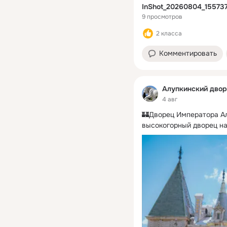
InShot_20260804_15573
9 просмотров
2 класса
Комментировать
Алупкинский двор
4 авг
🏰Дворец Императора Але
высокогорный дворец н