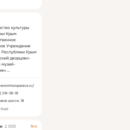
ная
ство культуры 
ки Крым 
твенное 
ое Учреждение 
 Республики Крым 
ский дворцово-
 музей-
к».

 Государственного 
ого учреждения 
//worontsovpalace.ru/
 Республики Крым 
) 216-36-18
ский дворцово-
 музей-
вое шоссе, 18
к»:

 еще
ко Александр 
и
2 005
Все