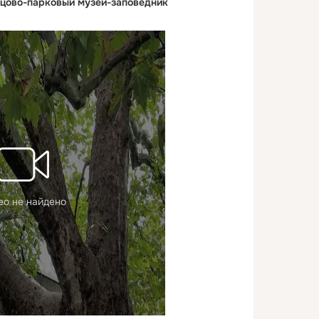
цово-парковый музей-заповедник
ео не найдено