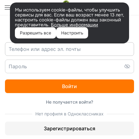
Перейти
на
Мы используем cookie-файлы, чтобы улучшить
версию
сервисы для вас. Если ваш возраст менее 13 лет,
для
настроить cookie-файлы должен ваш законный
людей
представитель.
Больше информации
Вход в ОК
с
ограниченными
Разрешить все
Настроить
возможностями.
Войти
Не получается войти?
Нет профиля в Одноклассниках
Зарегистрироваться