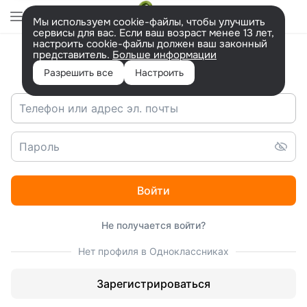
Перейти
на
Мы используем cookie-файлы, чтобы улучшить
версию
сервисы для вас. Если ваш возраст менее 13 лет,
для
настроить cookie-файлы должен ваш законный
людей
представитель.
Больше информации
Вход в ОК
с
ограниченными
Разрешить все
Настроить
возможностями.
Войти
Не получается войти?
Нет профиля в Одноклассниках
Зарегистрироваться