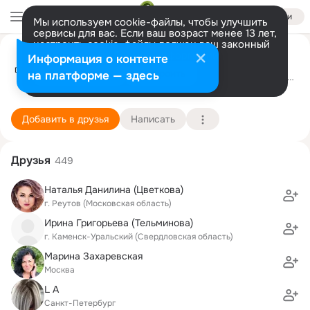
Войти
Мы используем cookie-файлы, чтобы улучшить
сервисы для вас. Если ваш возраст менее 13 лет,
настроить cookie-файлы должен ваш законный
Demetrius School
представитель.
Больше информации
Информация о контенте
Разрешить все
Настроить
на платформе — здесь
Москва
13 ноября
Школа парикмахерского 
Подробнее
Добавить в друзья
Написать
Друзья
449
Наталья Данилина (Цветкова)
г. Реутов (Московская область)
Ирина Григорьева (Тельминова)
г. Каменск-Уральский (Свердловская область)
Марина Захаревская
Москва
L A
Санкт-Петербург