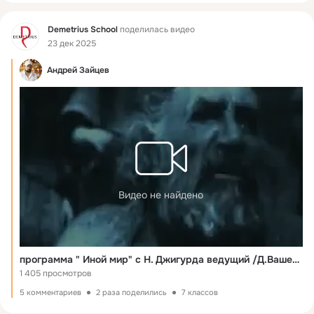
Фид
Demetrius School
поделилась видео
23 дек 2025
Андрей Зайцев
Видео не найдено
программа " Иной мир" c Н. Джигурда ведущий /Д.Вашешников, композитор А.Зайцев, режиссер И.Токарев,/
1 405 просмотров
5 комментариев
2 раза поделились
7 классов