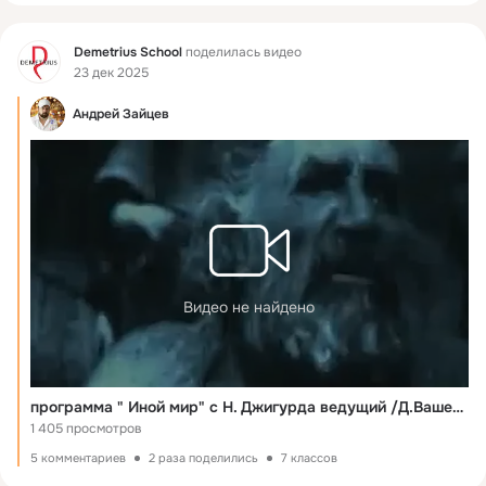
Фид
Demetrius School
поделилась видео
23 дек 2025
Андрей Зайцев
Видео не найдено
программа " Иной мир" c Н. Джигурда ведущий /Д.Вашешников, композитор А.Зайцев, режиссер И.Токарев,/
1 405 просмотров
5 комментариев
2 раза поделились
7 классов