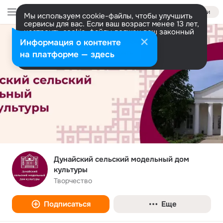
Войти
Мы используем cookie-файлы, чтобы улучшить
сервисы для вас. Если ваш возраст менее 13 лет,
настроить cookie-файлы должен ваш законный
представитель.
Больше информации
Информация о контенте
Разрешить все
Настроить
на платформе — здесь
Дунайский сельский модельный дом
культуры
Творчество
Подписаться
Еще