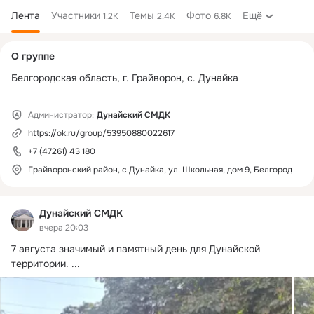
Лента
Участники
Темы
Фото
Ещё
1.2K
2.4K
6.8K
Дополнительная
О группе
колонка
Белгородская область, г. Грайворон, с. Дунайка
Администратор:
Дунайский СМДК
https://ok.ru/group/53950880022617
+7 (47261) 43 180
Грайворонский район, с.Дунайка, ул. Школьная, дом 9, Белгород
Дунайский СМДК
вчера 20:03
7 августа значимый и памятный день для Дунайской 
территории.
 ...