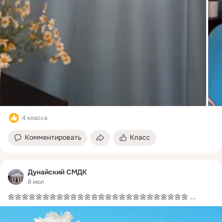
4 класса
Комментировать
Класс
Дунайский СМДК
8 июл
🌼🌼🌼🌼🌼🌼🌼🌼🌼🌼🌼🌼🌼🌼🌼🌼🌼🌼🌼🌼🌼🌼🌼🌼🌼🌼
 ...