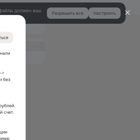
Войти
e-файлы должен ваш
Разрешить все
Настроить
Правая
арки
колонка
ться
ная
8
нали 
емые
> 
 без 
ублей. 
й счет.
ции 
мер 