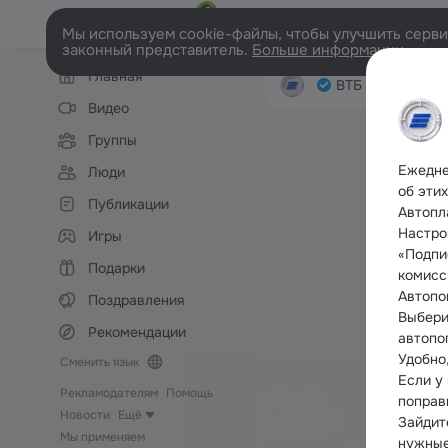
Мы используем cookie-файлы, чтобы улучшить сервис
законный представитель.
Больше информации
Левая
Главная
колонка
ВТБ
Лента
Уч
Видео
Группы
Ежедне
Люди
об этих
Публикации
Автопл
Настро
Игры
«Подпи
Подарки
комисс
Автопо
Поздравления
Выбери
Рекомендации
автопо
Удобно
Сменить язык
Если у
Рекламодателям
Помощь
поправ
Новости
Ещё
Зайдит
Мы применяем
нужные