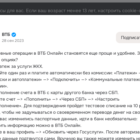
ы для вас. Если ваш возраст менее 13 лет, настроить cooki
астники
Темы
Фото
Видео
Музыка
Под
212K
3.5K
4.6K
763
1
ВТБ
Подписа
28 сен 2023
Дополнитель
колонка
Всё
3 57
вные операции в ВТБ Онлайн становятся еще проще и удобнее.
 З
Обсужда
 опциях?
атеж за услуги ЖКХ.
йте один раз и платите автоматически без комиссии: «Платежи» —
ски и автоплатежи» —> «Подключить» —> «Коммунальные платежи
ии».
полнение счета в ВТБ с карты другого банка через СБП.
те счет —> «Пополнить» —> «Через СБП» —> «Настроить 
полнение». Для подтверждения пройдет тестовое списание на 10 р
, чтобы не задумываться о своевременном переводе денег на сво
 вас изменились паспортные данные, идти в банк необязательно: 
ить информацию можно в ВТБ Онлайн.
е в ваш профиль —> «Обновить через Госуслуги». После авториза
 данные подтянутся сами. Вручную вы также можете изменить но