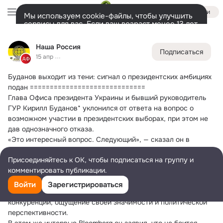
Войти
Мы используем cookie-файлы, чтобы улучшить
сервисы для вас. Если ваш возраст менее 13 лет,
настроить cookie-файлы должен ваш законный
Наша Россия
представитель.
Больше информации
Наша Россия
Подписаться
Разрешить все
Настроить
Лента
Участники
Темы
Фото
Ещё
16K
324K
31K
15 апр
Буданов выходит из тени: сигнал о президентских амбициях 
Дополнительная
колонка
Всё
324 666
Обсуждаемые
подан
 =============================
Глава Офиса президента Украины и бывший руководитель 
ГУР Кирилл Буданов* уклонился от ответа на вопрос о 
возможном участии в президентских выборах, при этом не 
дав однозначного отказа.
«Это интересный вопрос. Следующий», — сказал он в 
интервью Bloomberg.
Присоединяйтесь к ОК, чтобы подписаться на группу и
Ответ Буданова был максимально осторожным, как и в 
комментировать публикации.
предыдущих интервью и комментариях на подобный вопрос.
В последнее время Буданов делает громкие заявления, 
Войти
Зарегистрироваться
чтобы сфокусировать на себе внимание, создать иллюзию 
конкуренции, ощущение своей значимости и политической 
перспективности.