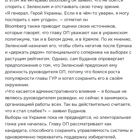
В этом же интервью Bloomberg он заявил, что не боится 
спорить с Зеленским и отстаивать свою точку зрения.
«Я генерал, Герой Украины. Если я в чём-то уверен, я могу 
поспорить с кем угодно», — отметил он
Bloomberg также приводит оценки своих источников, 
которые говорят, что главу ОП уважают как в украинском 
политикуме, так и в Белом доме, и в Кремле. По их мнению, 
Зеленский назначил его, чтобы сбить негатив после Ермака 
и «держать рядом» потенциального соперника на выборах с 
растущим рейтингом. Однако, сам Буданов опровергает 
предположения о том, что Зеленский предложил ему 
должность руководителя ОП, потому что боялся роста 
популярности главы ГУР и хотел сохранить его в своём 
окружении.
«Что касается административного влияния — я больше не 
являюсь руководителем разведки, но сейчас я занимаюсь 
организацией работы всех. Так вы действительно считаете, 
что я стал слабее?» — заявил Буданов.
Выборы на Украине пока не предвидятся, но электоральная 
гонка уже началась. Главу ОП рассматривают как 
кандидата, способного сохранить управляемость системы и 
одновременно перехватить поддержку избирателей, 