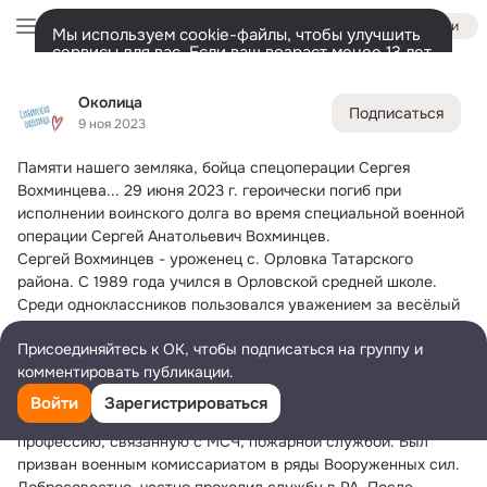
Войти
Мы используем cookie-файлы, чтобы улучшить
сервисы для вас. Если ваш возраст менее 13 лет,
настроить cookie-файлы должен ваш законный
Околица
представитель.
Больше информации
Околица
Подписаться
Разрешить все
Настроить
Лента
Участники
Темы
Фото
Ещё
18K
59K
83K
9 ноя 2023
Памяти нашего земляка, бойца спецоперации Сергея 
Дополнительная
колонка
Всё
59 259
Обсуждаемые
Вохминцева...
 29 июня 2023 г. героически погиб при 
исполнении воинского долга во время специальной военной 
операции Сергей Анатольевич Вохминцев.
Сергей Вохминцев - уроженец с. Орловка Татарского 
района. С 1989 года учился в Орловской средней школе. 
Среди одноклассников пользовался уважением за весёлый 
нрав, бесконфликтность, умение сопереживать каждому. Он 
Присоединяйтесь к ОК, чтобы подписаться на группу и
любил свою семью, трепетно относился к брату, был опорой 
комментировать публикации.
для родителей.
Сергей умел дружить: друзья всегда могли рассчитывать на 
Войти
Зарегистрироваться
его помощь. Окончил 11 классов. Мечтал получить 
профессию, связанную с МСЧ, пожарной службой. Был 
призван военным комиссариатом в ряды Вооруженных сил. 