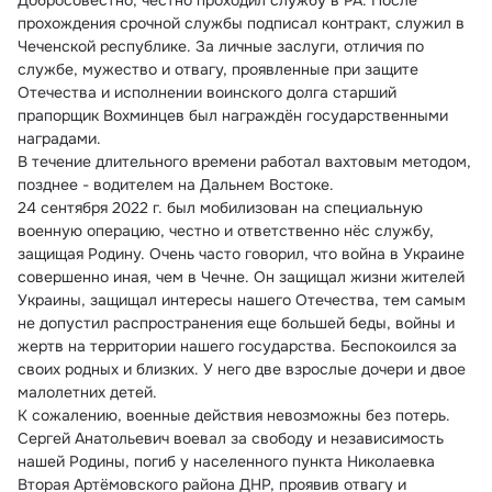
Добросовестно, честно проходил службу в РА. После 
прохождения срочной службы подписал контракт, служил в 
Чеченской республике. За личные заслуги, отличия по 
службе, мужество и отвагу, проявленные при защите 
Отечества и исполнении воинского долга старший 
прапорщик Вохминцев был награждён государственными 
наградами.
В течение длительного времени работал вахтовым методом, 
позднее - водителем на Дальнем Востоке.
24 сентября 2022 г. был мобилизован на специальную 
военную операцию, честно и ответственно нёс службу, 
защищая Родину. Очень часто говорил, что война в Украине 
совершенно иная, чем в Чечне. Он защищал жизни жителей 
Украины, защищал интересы нашего Отечества, тем самым 
не допустил распространения еще большей беды, войны и 
жертв на территории нашего государства. Беспокоился за 
своих родных и близких. У него две взрослые дочери и двое 
малолетних детей.
К сожалению, военные действия невозможны без потерь. 
Сергей Анатольевич воевал за свободу и независимость 
нашей Родины, погиб у населенного пункта Николаевка 
Вторая Артёмовского района ДНР, проявив отвагу и 