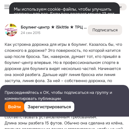
Войти
Мы используем cookie-файлы, чтобы улучшить
сервисы для вас. Если ваш возраст менее 13 лет,
настроить cookie-файлы должен ваш законный
Боулинг-центр ★ iSkittle ★ ТРЦ "Малина"
представитель.
Больше информации
Боулинг-центр ★ iSkittle ★ ТРЦ "Малина"
Подписаться
Разрешить все
Настроить
Лента
Участники
Темы
Фото
Ещё
308
299
544
24 сен 2015
Как устроена дорожка для игры в боулинг.
 Казалось бы, что 
Дополнительная
колонка
Всё
299
Обсуждаемые
сложного в дорожке? Это поверхность, по которой катится 
шар после броска. Так, наверное, думает тот, кто пришёл в 
боулинг-центр впервые. Но в профессиональном спорте в 
дорожке для боулинга видят несколько частей. Начинается 
она зоной разбега. Дальше идёт линия броска или линия 
заступа, линия фола. За ней – собственно дорожка, по 
которой пускаются шары. Дойдя до конца, они попадают в 
Присоединяйтесь к ОК, чтобы подписаться на группу и
приёмник с кеглями и разбрасывают их. Разлетевшиеся 
комментировать публикации.
фигуры опять устанавливаются пинспоттером в приёмнике, 
а сферы специальным устройством возвращаются на 
Войти
Зарегистрироваться
площадку к игроку. Все части дорожки должны 
соответствовать установленным требованиям.
Длина зоны разбега 15 футов. Обычно она сделана из клёна, 