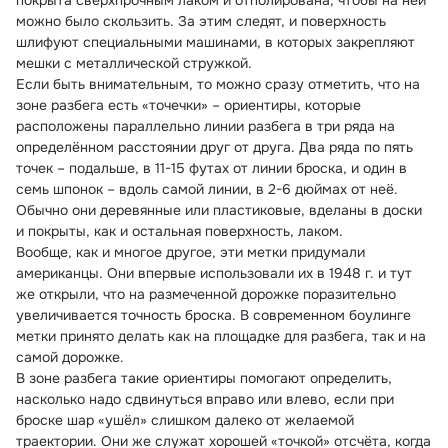
покрыта сверхпрочным лаком и отполирована, чтобы на ней 
можно было скользить. За этим следят, и поверхность 
шлифуют специальными машинами, в которых закрепляют 
мешки с металлической стружкой.
Если быть внимательным, то можно сразу отметить, что на 
зоне разбега есть «точечки» – ориентиры, которые 
расположены параллельно линии разбега в три ряда на 
определённом расстоянии друг от друга. Два ряда по пять 
точек – подальше, в 11-15 футах от линии броска, и один в 
семь шпонок – вдоль самой линии, в 2-6 дюймах от неё. 
Обычно они деревянные или пластиковые, вделаны в доски 
и покрыты, как и остальная поверхность, лаком.
Вообще, как и многое другое, эти метки придумали 
американцы. Они впервые использовали их в 1948 г. и тут 
же открыли, что на размеченной дорожке поразительно 
увеличивается точность броска. В современном боулинге 
метки принято делать как на площадке для разбега, так и на 
самой дорожке.
В зоне разбега такие ориентиры помогают определить, 
насколько надо сдвинуться вправо или влево, если при 
броске шар «ушёл» слишком далеко от желаемой 
траектории. Они же служат хорошей «точкой» отсчёта, когда 