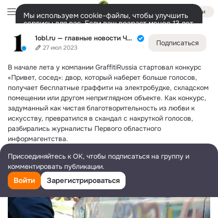
Войти
Мы используем cookie-файлы, чтобы улучшить
сервисы для вас. Если ваш возраст менее 13 лет,
настроить cookie-файлы должен ваш законный
1obl.ru — главные новости Челябинской области
1obl.ru — главные новости Челябинской области
представитель.
Больше информации
Подписаться
27 июл 2023
Разрешить все
Настроить
Лента
Участники
Темы
Фото
Ещё
41K
73K
56K
В начале лета у компании GraffitiRussia стартовал конкурс 
Дополнительная
«Привет, сосед»: двор, который наберет больше голосов, 
колонка
Всё
73 255
Обсуждаемые
получает бесплатные граффити на электробудке, складском 
помещении или другом неприглядном объекте.
 Как конкурс, 
задуманный как чистая благотворительность из любви к 
искусству, превратился в скандал с накруткой голосов, 
разбирались журналисты Первого областного 
информагентства.
Присоединяйтесь к ОК, чтобы подписаться на группу и
комментировать публикации.
Войти
Зарегистрироваться