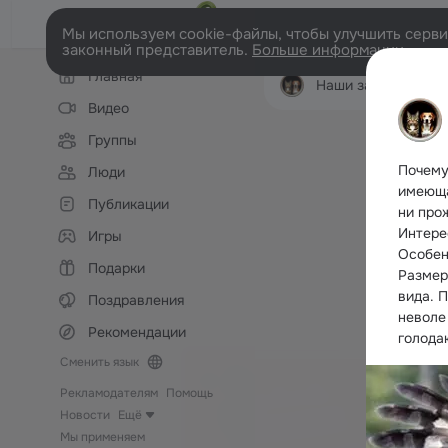
Мы используем cookie-файлы, чтобы улучшить сервис
законный представитель.
Больше информации
Левая
Главная
колонка
Наши забавные жи
Видео
Группы
Почему
Люди
имеюща
Публикации
ни про
Интере
Игры
Особен
Подарки
Размер 
вида. 
Поздравления
неволе 
Рекомендации
голода
Сменить язык
Рекламодателям
Помощь
Новости
Ещё
Мы применяем