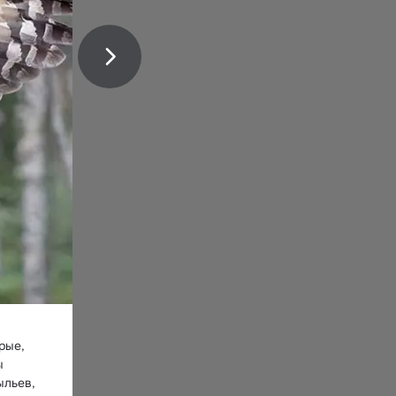
ые, 
 
льев, 