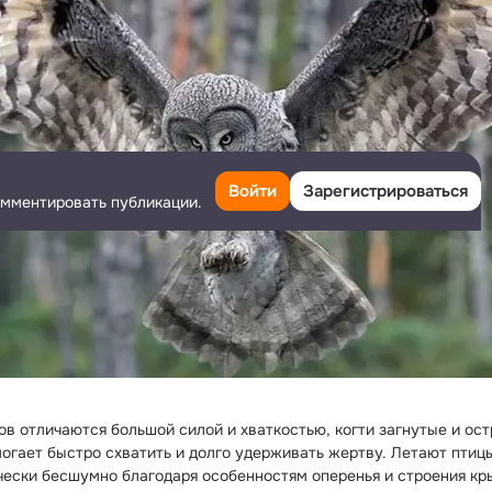
Войти
Зарегистрироваться
омментировать публикации.
ов отличаются большой силой и хваткостью, когти загнутые и остр
могает быстро схватить и долго удерживать жертву. Летают птицы
чески бесшумно благодаря особенностям оперенья и строения кры