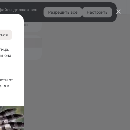
Войти
e-файлы должен ваш
Разрешить все
Настроить
Правая
Подарки
колонка
19K
ться
ная
788
ица, 
емые
ы она 
сти от 
 а в 