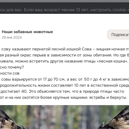
ы для вас. Если ваш возраст менее 13 лет, настроить cooki
вотные
Лента
Участники
Темы
Фото
Видео
403K
227K
440K
Наши забавные животные
Подписа
29 янв 2024
Дополнитель
колонка
Всё
227 
 сову называют пернатой лесной кошкой
 Сова – хищная ночная пт
Обсужда
я разный окрас перьев в зависимости от зоны обитания. Но где б
живала, можно встретить другое название птицы «лесная кошка». 
сно почему?
ности сов
совы варьируется от 17 до 70 см, а вес от 50 г до 4 кг в зависимо
Продолжительность жизни составляет 10 лет в естественной среде,
достигает 40. Это объясняется тем, что в природе птицы часто 
ют и на них охотятся более крупные хищники: ястребы и беркуты.