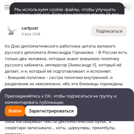
Войти
Мы используем cookie-файлы, чтобы улучшить
сервисы для вас. Если ваш возраст менее 13 лет,
настроить cookie-файлы должен ваш законный
cartpost
представитель.
Больше информации
cartpost
Подписаться
Разрешить все
Настроить
Лента
Участники
Темы
Фото
Ещё
17
462
821
9 фев 2018
Ко Дню дипломатического работника цитаты великого 
Дополнительная
колонка
Всё
462
Обсуждаемые
русского дипломата Александра Горчакова:
 - В России есть 
только два человека, которые знают внешнюю политику 
русского кабинета; император [Александр II], который её 
делает, и я, который её подготавливает и исполняет.
- Внешняя политика - сестра политики внутренней, и 
разделение их невозможно, ибо эти близнецы порождены 
одной матерью - природою государства.
Присоединяйтесь к ОК, чтобы подписаться на группу и
- Все те, кто причиняют России зло, – мои враги, а все те, 
комментировать публикации.
кто делает ей добро, – мои друзья, независимо от того, как 
их зовут.
Войти
Зарегистрироваться
- Всю жизнь я не мог терпеть процесса бумагомарания. Я 
лишь наговаривал тексты дипломатических бумаг, а 
секретари записывали.., ноты, циркуляры, преамбулы, 