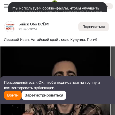
Войти
Мы используем cookie-файлы, чтобы улучшить
сервисы для вас. Если ваш возраст менее 13 лет,
настроить cookie-файлы должен ваш законный
Бийск Обо ВСЁМ!
представитель.
Больше информации
Бийск Обо ВСЁМ!
Подписаться
Разрешить все
Настроить
Лента
Участники
Темы
Фото
Ещё
10K
5.9K
6K
25 мар 2024
Лесовой Иван.
 Алтайский край . село Кулунда. Погиб
Дополнительная
колонка
Всё
5 936
Обсуждаемые
Присоединяйтесь к ОК, чтобы подписаться на группу и
комментировать публикации.
Войти
Зарегистрироваться