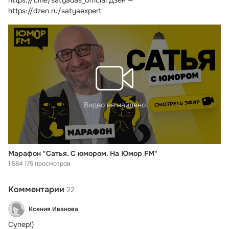
https://t.me/satyadas_official Дзен — 
https://dzen.ru/satyaexpert
Видео не найдено
Марафон "Сатья. С юмором. На Юмор FM"
1 584 175 просмотров
Комментарии
22
Ксения Иванова
Супер!)