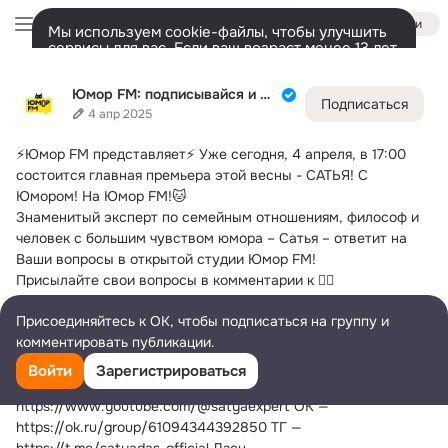
Войти
Мы используем cookie-файлы, чтобы улучшить
сервисы для вас. Если ваш возраст менее 13 лет,
настроить cookie-файлы должен ваш законный
Юмор FM: подписывайся и смейся!
представитель.
Больше информации
Юмор FM: подписывайся и смейся!
Подписаться
Разрешить все
Настроить
Лента
Участники
Темы
Фото
Ещё
1M
76K
87K
4 апр 2025
⚡️Юмор FM представляет⚡️
 Уже сегодня, 4 апреля, в 17:00 
Дополнительная
колонка
Всё
76 662
Обсуждаемые
состоится главная премьера этой весны - САТЬЯ! С 
Юмором! На Юмор FM!🐱
Знаменитый эксперт по семейным отношениям, философ и 
человек с большим чувством юмора – Сатья – ответит на 
Ваши вопросы в открытой студии Юмор FM!
Присылайте свои вопросы в комментарии к 👉🏻
закрепленному посту👈🏻 или звоните 84952292909 ☎️
Присоединяйтесь к ОК, чтобы подписаться на группу и
В 17:00 подключайтесь к видеотрансляции!
комментировать публикации.
Сатья в соцсетях:
ВК — https://vk.com/satya.expert Ютуб — 
Войти
Зарегистрироваться
https://youtube.com/@expertsatya?si=I7yFCmzgIOaBiPiy 
https://www.youtube.com/@satyaexpert ОК — 
https://ok.ru/group/61094344392850 ТГ — 