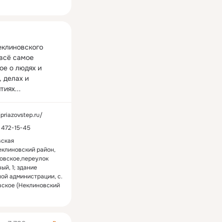
ная
еклиновского 
всё самое 
е о людях и 
 делах и 
иях...
/priazovstep.ru/
) 472-15-45
вская
еклиновский район,
овское,переулок
ый, 1; здание
ой администрации, с.
вское (Неклиновский