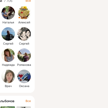
и
7 706
Все
Наталья
Алексей
Сергей
Сергей
Надежда
Романова
Врач
Оксана
альбомов
Все