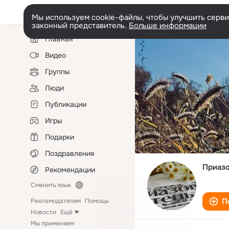
Мы используем cookie-файлы, чтобы улучшить сервис
законный представитель.
Больше информации
Левая
Главная
колонка
Видео
Группы
Люди
Публикации
Игры
Подарки
Поздравления
Приазо
Рекомендации
Сменить язык
П
Рекламодателям
Помощь
Новости
Ещё
Мы применяем