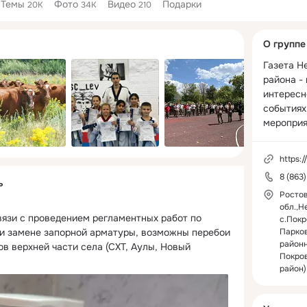
Темы
Фото
Видео
Подарки
20K
34K
210
Дополнитель
О группе
колонка
Газета Н
района - 
интересно
событиях,
мероприят
https:/
8 (863
ь
Росто
обл.,Н
связи с проведением регламентных работ по 
с.Покр
 замене запорной арматуры, возможны перебои 
Парков
районн
в верхней части села (СХТ, Аулы, Новый 
Покро
район)