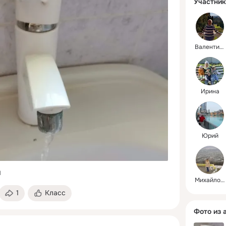
Участник
Валентина
Ирина
Юрий
1
Михайлова(Иванова)
1
Класс
Фото из 