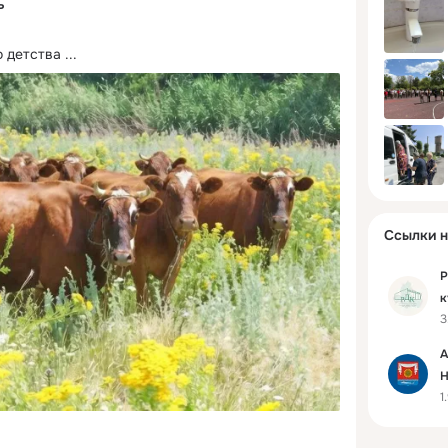
ь
 детства
 ...
Ссылки н
Р
к
3
Н
р
А
Н
1
р