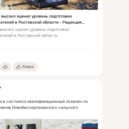
высоко оценил уровень подготовки
телей в Ростовской области - Редакция
степь"
высоко оценил уровень подготовки
телей в Ростовской области
Класс
ь
оге состоялся квалификационный экзамен по 
менов Новобессергеневского сельского 