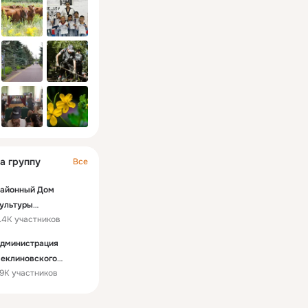
а группу
Все
айонный Дом
ультуры
.4K участников
еклиновского
айона
дминистрация
еклиновского
.9K участников
айона