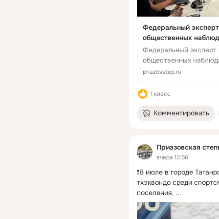
Федеральный эксперт 
общественных наблюда
газеты "Приазовская 
Федеральный эксперт 
общественных наблюда
priazovstep.ru
1 класс
Комментировать
Приазовская степ
вчера 12:56
❗В июле в городе Таганр
тхэквондо среди спортс
поселения.
 ...