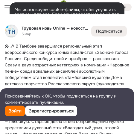
Войти
Мы используем cookie-файлы, чтобы улучшить
сервисы для вас. Если ваш возраст менее 13 лет,
настроить cookie-файлы должен ваш законный
Трудовая новь Online — новости Рассказово и округа
представитель.
Больше информации
Трудовая новь Online — новости Рассказово и округа
Подписаться
Разрешить все
Настроить
Лента
Участники
Темы
Фото
Подарки
7.8K
22K
41K
5 мар
🎤 🎶 В Тамбове завершился региональный этап 
Дополнительная
колонка
Всё
22 202
Обсуждаемые
всероссийского конкурса юных вокалистов «Звонкие голоса 
России».
 Среди победителей и призёров — рассказовцы.
Сразу в двух возрастных категориях в номинации «Народное 
пение» среди вокальных ансамблей абсолютным 
победителем стал коллектив «Тамбовский курагод» Дома 
детского творчества Рассказовского округа (руководитель 
Татьяна Блудова).
Присоединяйтесь к ОК, чтобы подписаться на группу и
Руководитель коллектива Татьяна Блудова рассказала, что 
комментировать публикации.
на конкурсе каждая возрастная группа показывала два 
номера — а капелла и под музыкальный инструмент. Ребята 
Войти
Зарегистрироваться
помладше исполнили новогоднюю щедровку, под балалайку 
— плясовую. Старшие девчата без сопровождения музыки 
представили духовный стих «Благодатный дом», второй 