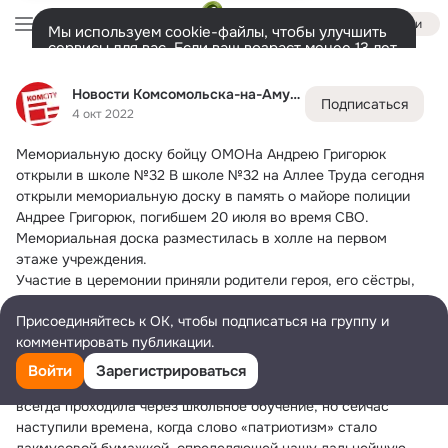
Войти
Мы используем cookie-файлы, чтобы улучшить
сервисы для вас. Если ваш возраст менее 13 лет,
настроить cookie-файлы должен ваш законный
Новости Комсомольска-на-Амуре
представитель.
Больше информации
Новости Комсомольска-на-Амуре
Подписаться
Разрешить все
Настроить
Лента
Участники
Темы
Подарки
28K
40K
4 окт 2022
Мемориальную доску бойцу ОМОНа Андрею Григорюк 
Дополнительная
колонка
Всё
40 944
Обсуждаемые
открыли в школе №32
 В школе №32 на Аллее Труда сегодня 
открыли мемориальную доску в память о майоре полиции 
Андрее Григорюк, погибшем 20 июля во время СВО. 
Мемориальная доска разместилась в холле на первом 
этаже учреждения.
Участие в церемонии приняли родители героя, его сёстры, 
представители администрации Комсомольска-на-Амуре и 
Присоединяйтесь к ОК, чтобы подписаться на группу и
городской Думы, сослуживцы из отряда ОМОН, которые 
комментировать публикации.
совсем недавно вернулись из служебной командировки и 
сейчас вновь готовятся к очередной поездке.
Войти
Зарегистрироваться
Как обратил внимание директор школы, линия патриотизма 
всегда проходила через школьное обучение, но сейчас 
наступили времена, когда слово «патриотизм» стало 