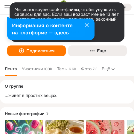
Войти
Мы используем cookie-файлы, чтобы улучшить
сервисы для вас. Если ваш возраст менее 13 лет,
настроить cookie-файлы должен ваш законный
представитель.
Больше информации
Информация о контенте
СЧАСТЬЕ ツ
Разрешить все
Настроить
на платформе — здесь
Подписаться
Еще
Лента
Участники
Темы
Фото
Ещё
100K
6.6K
7K
Дополнительная
О группе
колонка
...живёт в простых вещах..
Новые фотографии