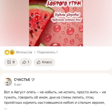
69 классов
Поделились: 1
9
1
Класс
СЧАСТЬЕ ツ
5 авг
Вот и Август опять – не избыть, не испить, просто жить – не 
тужить, говорить об ином, дни из глины лепить, птиц 
пролётных кормить настоявшимся небом и спелым зерном,
...