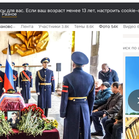
ы для вас. Если ваш возраст менее 13 лет, настроить cooki
Разное
ьного округа
Лента
Участники
Темы
Фото
Видео
3.8K
8.6K
54K
мы
285
Поиск
по
альбомам