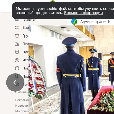
Мы используем cookie-файлы, чтобы улучшить сервис
законный представитель.
Больше информации
Левая
Главная
колонка
Администрация Конаковского муниципал
Видео
Группы
Фотопоток
Фотоальбо
Люди
Публикации
Игры
Подарки
Поздравления
Рекомендации
Сменить язык
Рекламодателям
Помощь
Новости
Ещё
Мы применяем