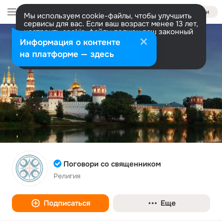
Войти
Мы используем cookie-файлы, чтобы улучшить
сервисы для вас. Если ваш возраст менее 13 лет,
настроить cookie-файлы должен ваш законный
представитель.
Больше информации
Информация о контенте
Разрешить все
Настроить
на платформе — здесь
Поговори со священником
Религия
Подписаться
Еще