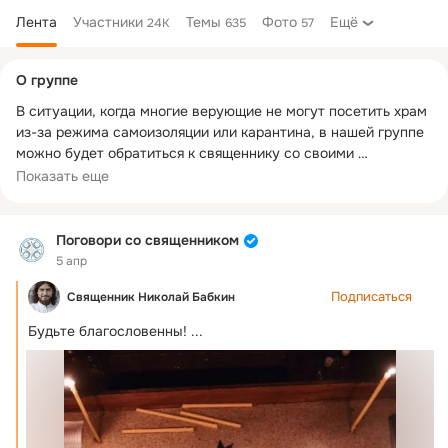
Лента
Участники
Темы
Фото
Ещё
24K
635
57
Дополнительная
О группе
колонка
В ситуации, когда многие верующие не могут посетить храм 
из-за режима самоизоляции или карантина, в нашей группе 
можно будет обратиться к священнику со своими 
вопросами, посоветоваться или просто пообщаться о том, 
Показать еще
что беспокоит.

При поддержке Синодального отдела по взаимоотношениям 
Церкви с обществом и СМИ.
Поговори со священником
5 апр
Подписаться
Священник Николай Бабкин
Будьте благословенны!
 ...