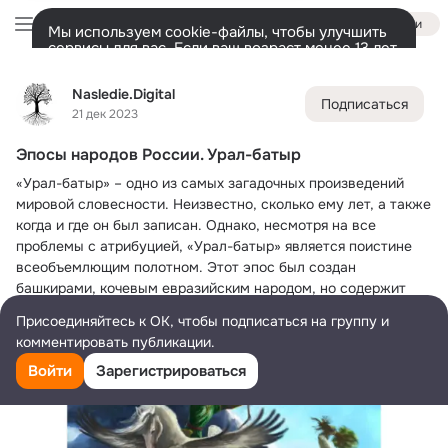
Войти
Мы используем cookie-файлы, чтобы улучшить
сервисы для вас. Если ваш возраст менее 13 лет,
настроить cookie-файлы должен ваш законный
Nasledie.Digital
представитель.
Больше информации
Nasledie.Digital
Подписаться
Разрешить все
Настроить
Лента
Участники
Темы
Фото
Ещё
807
3.4K
4.7K
21 дек 2023
Эпосы народов России. Урал-батыр
Дополнительная
колонка
Всё
3 432
Обсуждаемые
«Урал-батыр» – одно из самых загадочных произведений 
мировой словесности. Неизвестно, сколько ему лет, а также 
когда и где он был записан. Однако, несмотря на все 
проблемы с атрибуцией, «Урал-батыр» является поистине 
всеобъемлющим полотном. Этот эпос был создан 
башкирами, кочевым евразийским народом, но содержит 
повествование о всемирном потопе. Многие исследователи 
Присоединяйтесь к ОК, чтобы подписаться на группу и
утверждают, что на создание «Урал-батыра» повлияли не 
комментировать публикации.
только тюрки, но и шумеры.
Войти
Зарегистрироваться