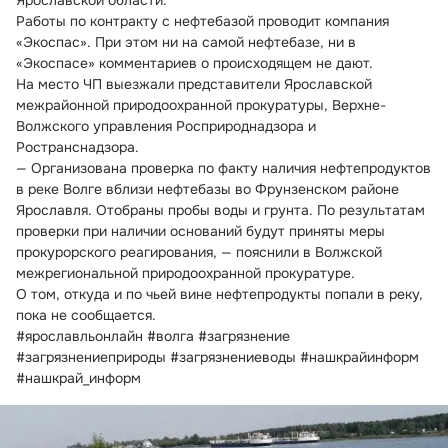
Ярославской области.
Работы по контракту с нефтебазой проводит компания 
«Экоспас». При этом ни на самой нефтебазе, ни в 
«Экоспасе» комментариев о происходящем не дают.
На место ЧП выезжали представители Ярославской 
межрайонной природоохранной прокуратуры, Верхне-
Волжского управления Росприроднадзора и 
Ространснадзора.
— Организована проверка по факту наличия нефтепродуктов 
в реке Волге вблизи нефтебазы во Фрунзенском районе 
Ярославля. Отобраны пробы воды и грунта. По результатам 
проверки при наличии оснований будут приняты меры 
прокурорского реагирования, — пояснили в Волжской 
межрегиональной природоохранной прокуратуре.
О том, откуда и по чьей вине нефтепродукты попали в реку, 
пока не сообщается.
#ярославльонлайн #волга #загрязнение 
#загрязнениеприроды #загрязнениеводы #нашкрайинформ 
#нашкрай_информ