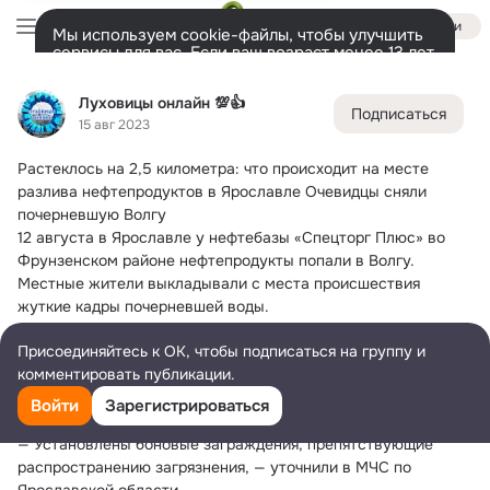
Войти
Мы используем cookie-файлы, чтобы улучшить
сервисы для вас. Если ваш возраст менее 13 лет,
настроить cookie-файлы должен ваш законный
Луховицы онлайн 💯👍
представитель.
Больше информации
Луховицы онлайн 💯👍
Подписаться
Разрешить все
Настроить
Лента
Участники
Темы
Подарки
10K
6.2K
15 авг 2023
Растеклось на 2,5 километра: что происходит на месте 
Дополнительная
колонка
Всё
6 259
Обсуждаемые
разлива нефтепродуктов в Ярославле
 Очевидцы сняли 
почерневшую Волгу
12 августа в Ярославле у нефтебазы «Спецторг Плюс» во 
Фрунзенском районе нефтепродукты попали в Волгу. 
Местные жители выкладывали с места происшествия 
жуткие кадры почерневшей воды.
— Протяженность участка загрязнения составила около 2,5 
Присоединяйтесь к ОК, чтобы подписаться на группу и
километра, — уточнили в департаменте охраны окружающей 
комментировать публикации.
среды и природопользования Ярославской области.
Сейчас на месте идет сбор и утилизация как самих 
Войти
Зарегистрироваться
нефтепродуктов, так и загрязненного ими грунта.
— Установлены боновые заграждения, препятствующие 
распространению загрязнения, — уточнили в МЧС по 