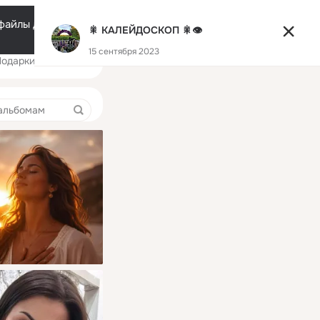
Помощь
Русский
e-файлы должен ваш
🎇 КАЛЕЙДОСКОП 🎇👁️
Разрешить все
Настроить
Правая
15 сентября 2023
Подарки
колонка