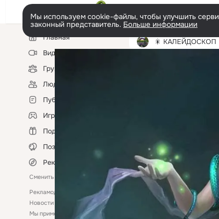
Мы используем cookie-файлы, чтобы улучшить сервис
законный представитель.
Больше информации
Левая
Главная
колонка
🎇 КАЛЕЙДОСКОП 
Видео
Группы
Фотопоток
Фотоальбо
Люди
Публикации
Игры
Подарки
Поздравления
Рекомендации
Сменить язык
Рекламодателям
Помощь
Новости
Ещё
Мы применяем