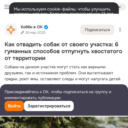
Войти
Мы используем cookie-файлы, чтобы улучшить
сервисы для вас. Если ваш возраст менее 13 лет,
настроить cookie-файлы должен ваш законный
Хобби в ОК
представитель.
Больше информации
Хобби в ОК
Подписаться
Разрешить все
Настроить
Лента
Участники
Темы
Фото
Ещё
176K
3.3K
14K
26 мар 2025
Как отвадить собак от своего участка: 6
Дополнительная
колонка
Всё
3 382
Обсуждаемые
гуманных способов отпугнуть хвостатого
от территории
Собаки на дачном участке могут стать как верными 
друзьями, так и источником проблем. Они вытаптывают 
грядки, роют ямы, оставляют следы и могут напугать детей 
или других животных, однако решать эту задачу можно 
гуманно, не причиняя вреда четвероногим. В статье 
Присоединяйтесь к ОК, чтобы подписаться на группу и
обсудим, как отвадить собак от участка, какими 
комментировать публикации.
эффективными методами защитить огород и дачную 
Войти
Зарегистрироваться
территорию от нежелательных гостей.