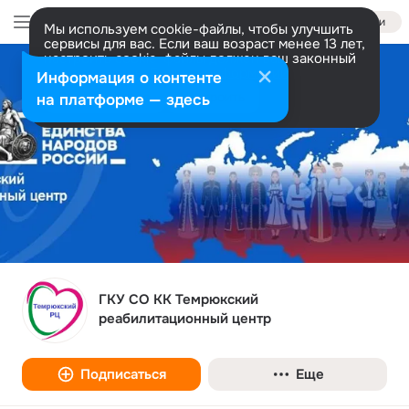
Войти
Мы используем cookie-файлы, чтобы улучшить
сервисы для вас. Если ваш возраст менее 13 лет,
настроить cookie-файлы должен ваш законный
представитель.
Больше информации
Информация о контенте
Разрешить все
Настроить
на платформе — здесь
ГКУ СО КК Темрюкский
реабилитационный центр
Подписаться
Еще