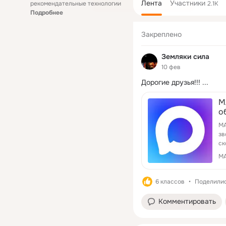
Лента
Участники
рекомендательные технологии
2.1K
Подробнее
Закреплено
Земляки сила
10 фев
Дорогие друзья!!!
 ...
M
о
MA
зв
ск
M
6 классов
Поделилис
Комментировать