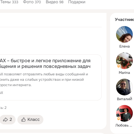
Темы
Фото
Видео
Подарки
333
370
98
Дополнитель
Участник
колонка
Елена
AX – быстрое и легкое приложение для
бщения и решения повседневных задач
Marina
X позволяет отправлять любые виды сообщений и
онить даже на слабых устройствах и при низкой
орости интернета.
AX
ВиталиЙ
ь: 2
2
Класс
Любовь Эдуардовн