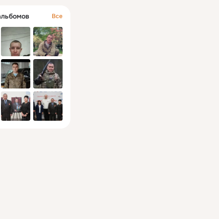
альбомов
Все