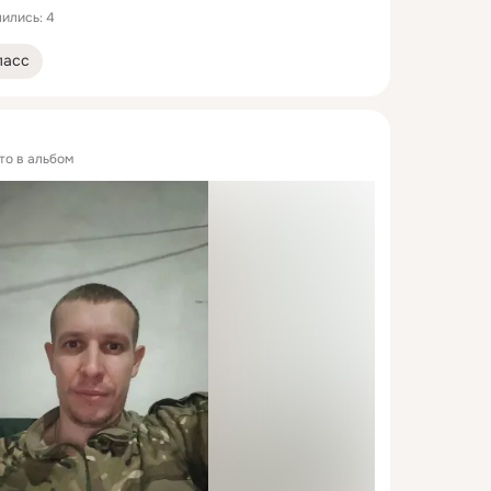
ились: 4
ласс
то в альбом