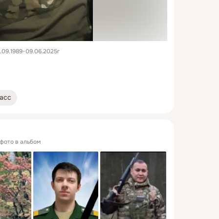
09.1989-09.06.2025г

асс
 фото в альбом