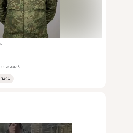
ч

делились: 3
Класс