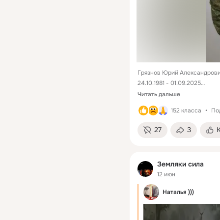
Грязнов Юрий Александрови
24.10.1981 - 01.09.2025

Розовское сп, с. Бологое
Читать дальше
152 класса
По
27
3
Земляки сила
12 июн
Наталья )))