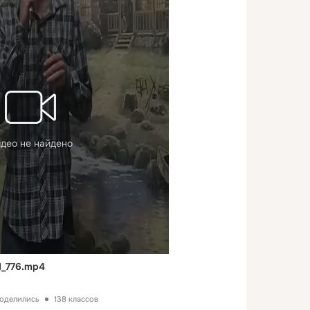
део не найдено
_776.mp4
поделились
138 классов