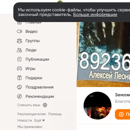
Мы используем cookie-файлы, чтобы улучшить сервис
законный представитель.
Больше информации
Левая
Главная
колонка
Видео
Группы
Люди
Публикации
Игры
Подарки
Поздравления
Земляк
Рекомендации
Благот
Сменить язык
П
Рекламодателям
Помощь
Новости
Ещё
Мы применяем