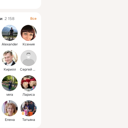
ная
и
2 158
Все
Alexander
Ксения
Кирилл
Сергей Светлана
vera
Лариса
Елена
Татьяна