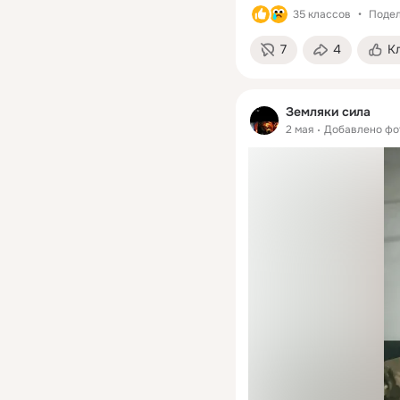
35 классов
Подел
7
4
К
Земляки сила
2 мая
Добавлено фо