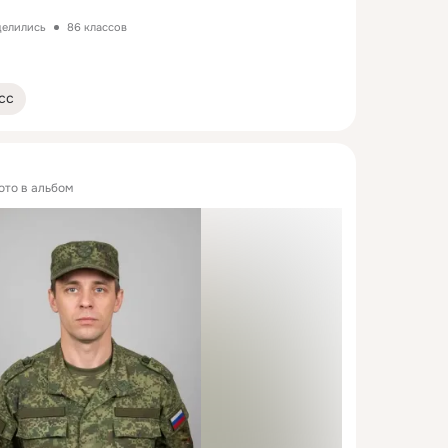
делились
86 классов
сс
ото в альбом