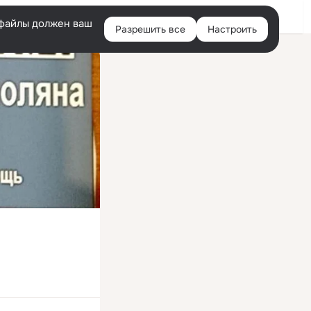
Войти
e-файлы должен ваш
Разрешить все
Настроить
Правая
колонка