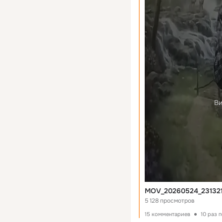
Ви
MOV_20260524_231321
5 128 просмотров
15 комментариев
10 раз 