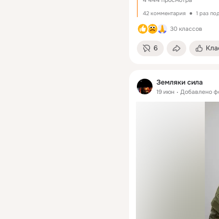
42 комментария
1 раз по
30 классов
6
Кла
Земляки сила
19 июн
Добавлено ф