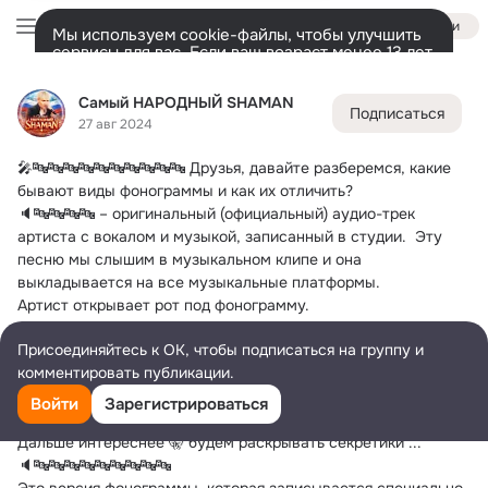
Войти
Мы используем cookie-файлы, чтобы улучшить
сервисы для вас. Если ваш возраст менее 13 лет,
настроить cookie-файлы должен ваш законный
Самый НАРОДНЫЙ SHAMAN
представитель.
Больше информации
Самый НАРОДНЫЙ SHAMAN
Подписаться
Разрешить все
Настроить
Лента
Участники
Темы
Фото
Ещё
18K
20K
36K
27 авг 2024
🎤🔤🔤🔤🔤🔤🔤🔤🔤🔤🔤
 Друзья, давайте разберемся, какие 
Дополнительная
колонка
Всё
20 792
Обсуждаемые
бывают виды фонограммы и как их отличить?
🔈🔤🔤🔤🔤 – оригинальный (официальный) аудио-трек 
артиста с вокалом и музыкой, записанный в студии.  Эту 
песню мы слышим в музыкальном клипе и она 
выкладывается на все музыкальные платформы.
Артист открывает рот под фонограмму.
Здесь наглядный пример фонограммы "плюс".
Присоединяйтесь к ОК, чтобы подписаться на группу и
Съёмки у Б.Корчевникова.
комментировать публикации.
О звуке на телепрограммах я рассказывала тут➡️нажимай.
🔈 🔤🔤🔤🔤🔤 – фонограмма, в которой есть только музыка и 
Войти
Зарегистрироваться
отсутствует голос. Артист в этом случае поёт сам.
Дальше интереснее 🤫 будем раскрывать секретики ...
🔈🔤🔤🔤🔤🔤🔤🔤🔤🔤