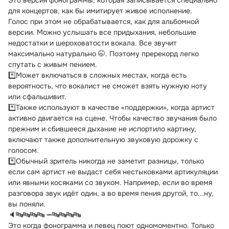
Это версия фонограммы, которая записывается специально 
для концертов, как бы имитирует живое исполнение.
Голос при этом не обрабатывается, как для альбомной 
версии. Можно услышать все придыхания, небольшие 
недостатки и шероховатости вокала. Все звучит 
максимально натурально 🤭. Поэтому пререкорд легко 
спутать с живым пением.
*️⃣Может включаться в сложных местах, когда есть 
вероятность, что вокалист не сможет взять нужную ноту 
или сфальшивит.
*️⃣Также используют в качестве «поддержки», когда артист 
активно двигается на сцене. Чтобы качество звучания было 
прежним и сбившееся дыхание не испортило картину, 
включают также дополнительную звуковую дорожку с 
голосом.
*️⃣Обычный зритель никогда не заметит разницы, только 
если сам артист не выдаст себя нестыковками артикуляции 
или явными косяками со звуком. Например, если во время 
разговора звук идёт один, а во время пения другой, то...ну, 
вы поняли.
🔈🔤🔤🔤🔤 ➖🔤🔤🔤🔤
Это когда фонограмма и певец поют одномоментно. Только 