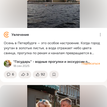
Увлечения
Осень в Петербурге — это особое настроение. Когда город
укутан в золотые листья, а вода отражает небо цвета
свинца, прогулка по рекам и каналам превращается в
маленькое путешествие. С борта «Государя» осень кажется
"Государь" - водные прогулки и экскурсии по Питеру
ещё красивее. Идеальное время, чтобы взглянуть на
Подписаться
18 сен 2025
привычные набережные в новых красках 🍁
6
3
92