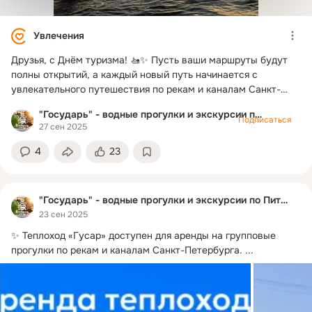
Увлечения
Друзья, с Днём туризма! 🚤✨ Пусть ваши маршруты будут
полны открытий, а каждый новый путь начинается с
увлекательного путешествия по рекам и каналам Санкт-
Петербурга на борту «Государя». Пусть вода ведёт вас к
"Государь" - водные прогулки и экскурсии по Питеру
новым впечатлениям, а каждый рейс дарит радость и
Подписаться
27 сен 2025
вдохновение!
4
23
"Государь" - водные прогулки и экскурсии по Питеру
23 сен 2025
✨ Теплоход «Гусар» доступен для аренды на групповые 
прогулки по рекам и каналам Санкт-Петербурга.
 ...