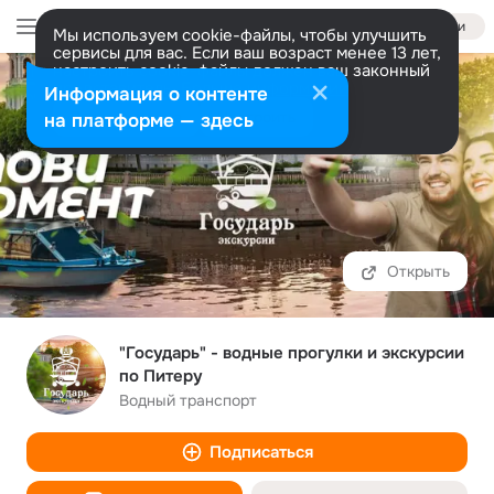
Войти
Мы используем cookie-файлы, чтобы улучшить
сервисы для вас. Если ваш возраст менее 13 лет,
настроить cookie-файлы должен ваш законный
представитель.
Больше информации
Информация о контенте
Разрешить все
Настроить
на платформе — здесь
Открыть
"Государь" - водные прогулки и экскурсии
по Питеру
Водный транспорт
Подписаться