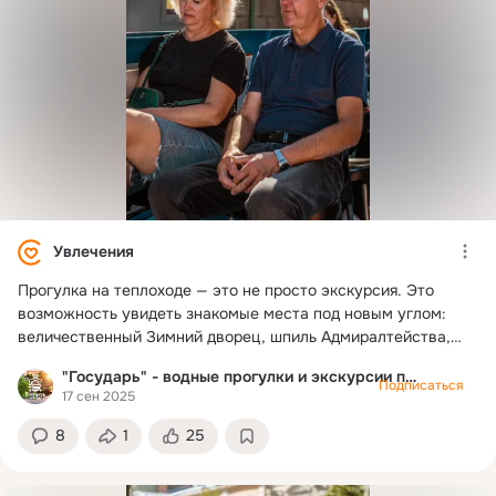
Увлечения
Прогулка на теплоходе — это не просто экскурсия. Это
возможность увидеть знакомые места под новым углом:
величественный Зимний дворец, шпиль Адмиралтейства,
разводные мосты, застывшие в своей красоте. 🌊С берега
"Государь" - водные прогулки и экскурсии по Питеру
так не почувствуешь дыхание города. С воды Петербург
Подписаться
17 сен 2025
кажется живым, словно сам рассказывает свою историю. 📍
Забронировать билеты можно прямо сейчас — и подарить
8
1
25
себе вечер в сердце «водного Петербурга».