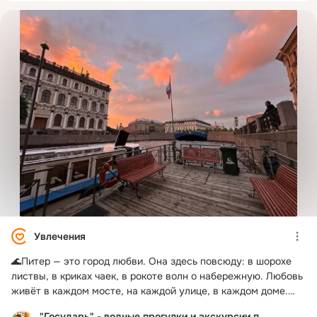
Увлечения
🌊Питер — это город любви. Она здесь повсюду: в шорохе
листвы, в криках чаек, в рокоте волн о набережную. Любовь
живёт в каждом мосте, на каждой улице, в каждом доме.
Всё здесь пропитано этим чувством. Приезжайте в
"Государь" - водные прогулки и экскурсии по Питеру