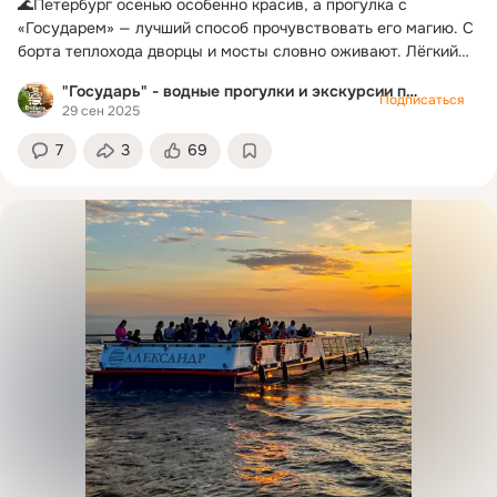
🌊Петербург осенью особенно красив, а прогулка с
«Государем» — лучший способ прочувствовать его магию. С
борта теплохода дворцы и мосты словно оживают. Лёгкий
туман, отражения в воде, прохладный ветер — всё создаёт
"Государь" - водные прогулки и экскурсии по Питеру
атмосферу, в которой хочется замедлиться. 📍С
Подписаться
29 сен 2025
«Государем» осень в Петербурге станет незабываемой.
Места ограничены — бронируйте прогулку прямо сейчас и
7
3
69
не упустите золотой сезон!