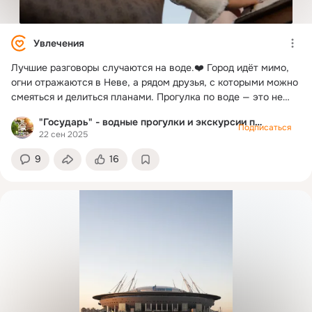
Увлечения
Лучшие разговоры случаются на воде.❤️ Город идёт мимо,
огни отражаются в Неве, а рядом друзья, с которыми можно
смеяться и делиться планами. Прогулка по воде — это не
только про Петербург, но и про людей, с которыми ты
"Государь" - водные прогулки и экскурсии по Питеру
делишь момент 🌊
Подписаться
22 сен 2025
9
16