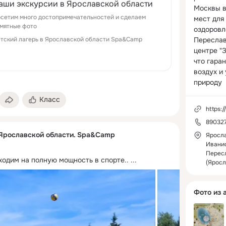
аши экскурсии в Ярославской области
Москвы в
сетим много достопримечательностей и сделаем
мест для 
мятные фото
оздоровле
тский лагерь в Ярославской области Spa&Camp
Переслав
центре "З
что гаран
воздух и
природу
Класс
https://
89032
 Ярославской области. Spa&Camp
Яросла
Иванис
Перес
ходим на полную мощность в спорте..
 ...
(Яросл
Фото из 