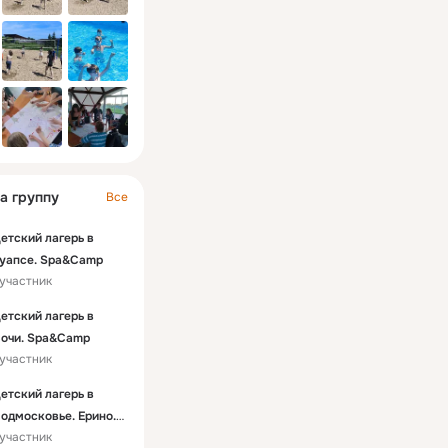
а группу
Все
етский лагерь в
уапсе. Spa&Camp
 участник
етский лагерь в
очи. Spa&Camp
 участник
етский лагерь в
одмосковье. Ерино.
 участник
pa&Camp