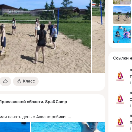
Ссылки н
Д
Т
Класс
1
Д
С
 Ярославской области. Spa&Camp
1
Д
ли начать день с Аква аэробики.
 ...
П
1
S