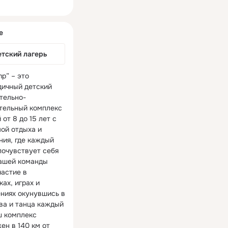
ная
е
етский лагерь
p” – это 
дичный детский 
тельно-
тельный комплекс 
 от 8 до 15 лет с 
ой отдыха и 
ия, где каждый 
06
почувствует себя 
ашей команды 
астие в 
ах, играх и 
ниях окунувшись в 
ва и танца каждый 
ш комплекс 
н в 140 км от 