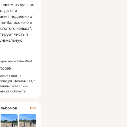
 одном из лучших 
отдыха и 
ния, недалеко от 
ля-Залесского в 
олотого кольца", 
тирует чистый 
 уникальную 
spacamp-azimuthotel.ru/
792099
вская обл., с.
ово,ул. Дачная 100, г.
лавль-Залесский
авская область)
альбомов
Все