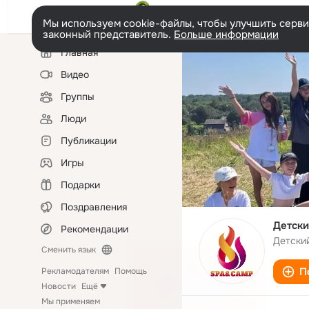
Мы используем cookie-файлы, чтобы улучшить сервис
законный представитель.
Больше информации
Левая
Главная
колонка
Видео
Группы
Люди
Публикации
Игры
Подарки
Поздравления
Детски
Рекомендации
Детски
Сменить язык
П
Рекламодателям
Помощь
Новости
Ещё
Мы применяем