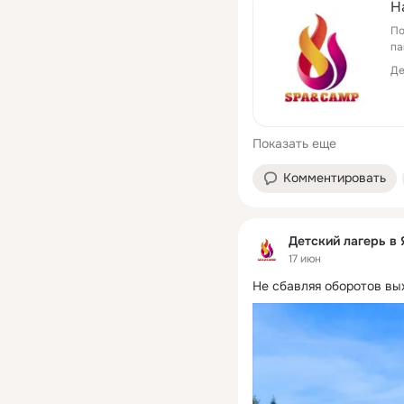
Н
По
па
Де
Показать еще
Комментировать
Детский лагерь в
17 июн
Не сбавляя оборотов вы