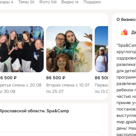
вары
Темы
Фото
Видео
Подарки
4
55
519
14
Дополнитель
О бизнес
колонка
Д
"Spa&Cam
круглого
оздорови
развлека
для детей
программ
6 500 ₽
86 500 ₽
86 500 ₽
развлечен
ретья смена с 20.08
Вторая смена с 10.07
Первая смена с 01.
ребенок 
о 30.08
по 25.07
по 13.06
частью н
приняв уч
постановк
 Ярославской области. Spa&Camp
выступле
мир драй
день! На
расположе