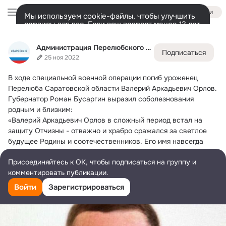
Войти
Мы используем cookie-файлы, чтобы улучшить
сервисы для вас. Если ваш возраст менее 13 лет,
настроить cookie-файлы должен ваш законный
Администрация Перелюбского муниципального района
представитель.
Больше информации
Администрация Перелюбского муниципального района
Подписаться
Разрешить все
Настроить
Лента
Участники
Темы
Фото
Ещё
2.5K
4.2K
7.4K
25 ноя 2022
В ходе специальной военной операции погиб уроженец 
Дополнительная
колонка
Всё
4 248
Обсуждаемые
Перелюба Саратовской области Валерий Аркадьевич Орлов.
Губернатор Роман Бусаргин выразил соболезнования 
родным и близким:
«Валерий Аркадьевич Орлов в сложный период встал на 
защиту Отчизны - отважно и храбро сражался за светлое 
будущее Родины и соотечественников. Его имя навсегда 
останется в наших сердцах и памяти. Выражаю глубокие 
Присоединяйтесь к ОК, чтобы подписаться на группу и
соболезнования семье, родным и близким героя».
комментировать публикации.
Войти
Зарегистрироваться