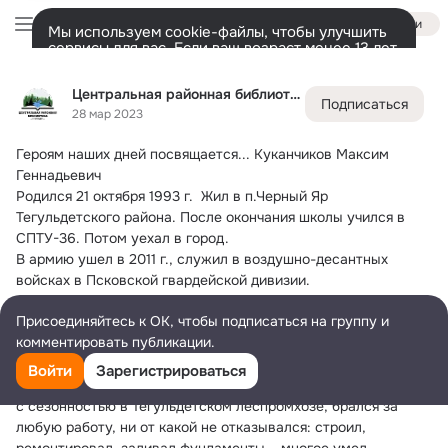
Войти
Мы используем cookie-файлы, чтобы улучшить
сервисы для вас. Если ваш возраст менее 13 лет,
настроить cookie-файлы должен ваш законный
Центральная районная библиотека с.Тегульдет
представитель.
Больше информации
Центральная районная библиотека с.Тегульдет
Подписаться
Разрешить все
Настроить
Лента
Участники
Темы
Фото
Ещё
1.3K
1.1K
3.6K
28 мар 2023
Героям наших дней посвящается...
 Куканчиков Максим 
Дополнительная
колонка
Всё
1 114
Обсуждаемые
Геннадьевич
Родился 21 октября 1993 г.  Жил в п.Черный Яр 
Тегульдетского района. После окончания школы учился в 
СПТУ-36. Потом уехал в город.
В армию ушел в 2011 г., служил в воздушно-десантных 
войсках в Псковской гвардейской дивизии.
Работал в «Чулымлестрансе», во время навигации на 
Присоединяйтесь к ОК, чтобы подписаться на группу и
самоходке, был рулевым мотористом, водил плоты в Асино, 
комментировать публикации.
работал оператором на фронтальном погрузчике.
Потом работал в Тегульдетском леспромхозе на «буфере», 
Войти
Зарегистрироваться
работал в Асино на лесоперерабатывающем заводе. В связи 
с сезонностью в Тегульдетском леспромхозе, брался за 
любую работу, ни от какой не отказывался: строил, 