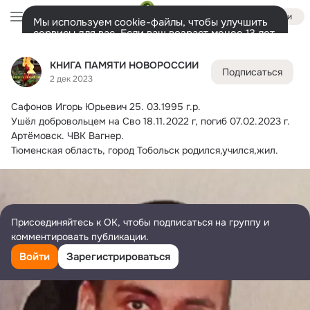
Войти
Мы используем cookie-файлы, чтобы улучшить
сервисы для вас. Если ваш возраст менее 13 лет,
настроить cookie-файлы должен ваш законный
КНИГА ПАМЯТИ НОВОРОССИИ
представитель.
Больше информации
КНИГА ПАМЯТИ НОВОРОССИИ
Подписаться
Разрешить все
Настроить
Лента
Участники
Темы
Фото
Ещё
73K
21K
23K
2 дек 2023
Сафонов Игорь Юрьевич 25.
 03.1995 г.р.
Дополнительная
колонка
Всё
21 305
Обсуждаемые
Ушёл добровольцем на Сво 18.11.2022 г, погиб 07.02.2023 г. 
Артёмовск. ЧВК Вагнер.
Тюменская область, город Тобольск родился,учился,жил.
Присоединяйтесь к ОК, чтобы подписаться на группу и
комментировать публикации.
Войти
Зарегистрироваться