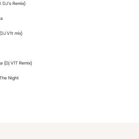
t DJ's Remix)
ка
DJ V1t mix)
 (Dj V1T Remix)
The Night