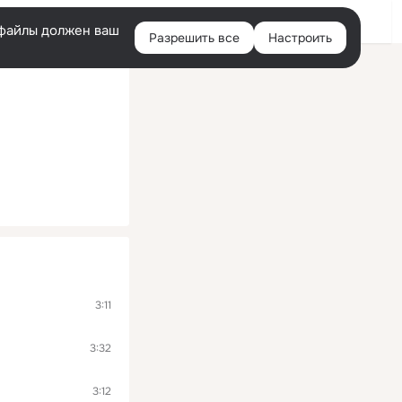
Войти
e-файлы должен ваш
Разрешить все
Настроить
Правая
колонка
3:11
3:32
3:12