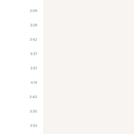
3:09
3:28
3:42
5:37
3:57
4:15
3:40
3:30
3:53