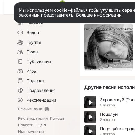
Мы используем cookie-файлы, чтобы улучшить сервис
законный представитель.
Больше информации
Левая
Главная
колонка
Видео
Группы
Люди
Публикации
Игры
Подарки
Другие песни исполн
Поздравления
Здравствуй (Dan
Рекомендации
Электра
Сменить язык
Поцелуй
Рекламодателям
Помощь
Электра
Новости
Ещё
Поцелуй в сердц
Мы применяем
Электра