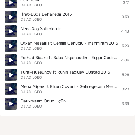
3:17
DJ ADILGEO
Ifrat-Buda Behanedir 2015
3:53
DJ ADILGEO
Necə Xoş Xatirələrdir
4:43
DJ ADILGEO
Orxan Masalli Ft Cemile Cenublu - Inanmiram 2015
5:29
DJ ADILGEO
Ferhad Bicare ft Baba Niyameddin - Esger Gedirem 2015
4:06
DJ ADILGEO
Tural-Huseynov ft Ruhin Tagiyev Dustag 2015
5:26
DJ ADILGEO
Mena Aliyev ft Elxan Cuvarli - Gelmeyecem Men 2015 (DJ ADILGEO)
3:29
DJ ADILGEO
Darıxmışam Onun Üçün
3:39
DJ ADILGEO