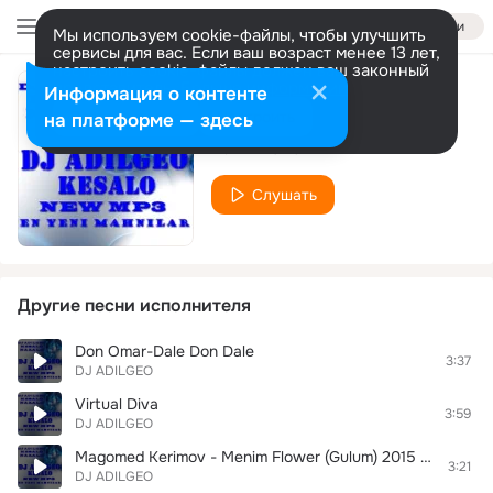
Войти
Мы используем cookie-файлы, чтобы улучшить
сервисы для вас. Если ваш возраст менее 13 лет,
настроить cookie-файлы должен ваш законный
представитель.
Больше информации
Информация о контенте
Gözelsen
Разрешить все
Настроить
на платформе — здесь
DJ ADILGEO
Слушать
Другие песни исполнителя
Don Omar-Dale Don Dale
3:37
DJ ADILGEO
Virtual Diva
3:59
DJ ADILGEO
Magomed Kerimov - Menim Flower (Gulum) 2015 Excluzive (DJ ADILGEO)
3:21
DJ ADILGEO