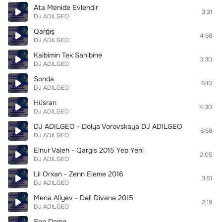
Ata Menide Evlendir
3:31
DJ ADILGEO
Qarğış
4:58
DJ ADILGEO
Kalbimin Tek Sahibine
3:30
DJ ADILGEO
Sonda
6:10
DJ ADILGEO
Hüsran
4:30
DJ ADILGEO
DJ ADILGEO - Dolya Vorovskaya DJ ADILGEO
6:58
DJ ADILGEO
Elnur Valeh - Qargis 2015 Yep Yeni
2:05
DJ ADILGEO
Lil Orxan - Zenn Eleme 2016
3:51
DJ ADILGEO
Mena Aliyev - Deli Divane 2015
2:19
DJ ADILGEO
Sen Deme