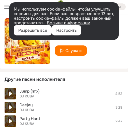
Войти
Мы используем cookie-файлы, чтобы улучшить
сервисы для вас. Если ваш возраст менее 13 лет,
настроить cookie-файлы должен ваш законный
представитель.
Больше информации
Be My Baby (rmx)
Разрешить все
Настроить
DJ KUBA
Слушать
Другие песни исполнителя
Jump (rmx)
4:52
DJ KUBA
Deejay
3:29
DJ KUBA
Party Hard
2:47
DJ KUBA