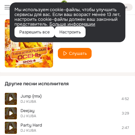
Войти
Мы используем cookie-файлы, чтобы улучшить
сервисы для вас. Если ваш возраст менее 13 лет,
настроить cookie-файлы должен ваш законный
представитель.
Больше информации
Deejay Deejay
Разрешить все
Настроить
DJ KUBA
Слушать
Другие песни исполнителя
Jump (rmx)
4:52
DJ KUBA
Deejay
3:29
DJ KUBA
Party Hard
2:47
DJ KUBA