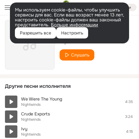
Войти
Мы используем cookie-файлы, чтобы улучшить
сервисы для вас. Если ваш возраст менее 13 лет,
настроить cookie-файлы должен ваш законный
представитель.
Больше информации
Out 'N' About
Разрешить все
Настроить
Nightwinds
Слушать
Другие песни исполнителя
We Were The Young
4:35
Nightwinds
Crude Exports
3:24
Nightwinds
Ivy
4:15
Nightwinds