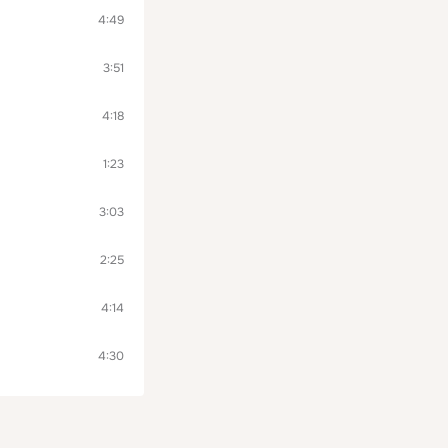
4:49
3:51
4:18
1:23
3:03
2:25
4:14
4:30