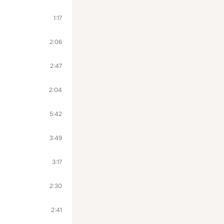
1:17
2:06
2:47
2:04
5:42
3:49
3:17
2:30
2:41