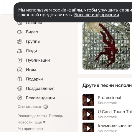
Мы используем cookie-файлы, чтобы улучшить сервис
законный представитель.
Больше информации
Левая
Главная
колонка
Видео
Группы
Люди
Публикации
Игры
Подарки
Другие песни исполн
Поздравления
Professional
Рекомендации
Soundtrack
Сменить язык
U Can't Touch Thi
Рекламодателям
Помощь
Soundtrack
Новости
Ещё
Криминальное ч
Мы применяем
Soundtrack