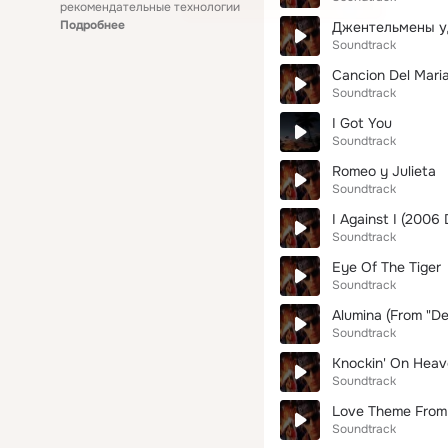
рекомендательные технологии
Подробнее
Джентельмены уд
Soundtrack
Cancion Del Maria
Soundtrack
I Got You
Soundtrack
Romeo y Julieta
Soundtrack
I Against I (2006 
Soundtrack
Eye Of The Tiger
Soundtrack
Alumina (From "De
Soundtrack
Knockin' On Heav
Soundtrack
Love Theme From
Soundtrack