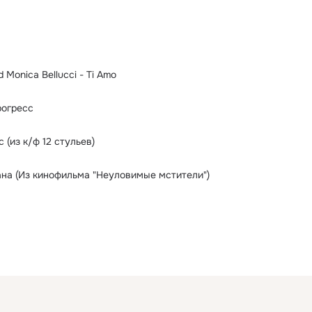
 Monica Bellucci - Ti Amo
рогресс
 (из к/ф 12 стульев)
на (Из кинофильма "Неуловимые мстители")