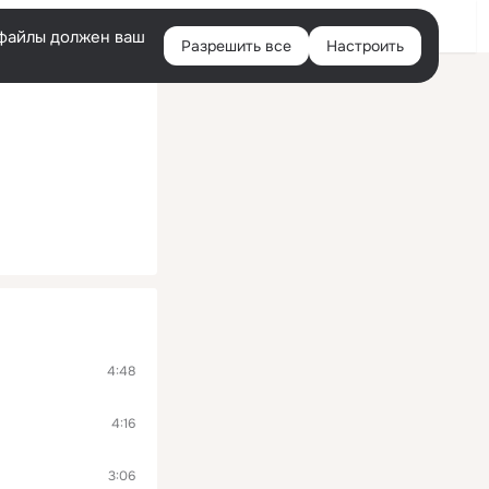
Войти
e-файлы должен ваш
Разрешить все
Настроить
Правая
колонка
4:48
4:16
3:06