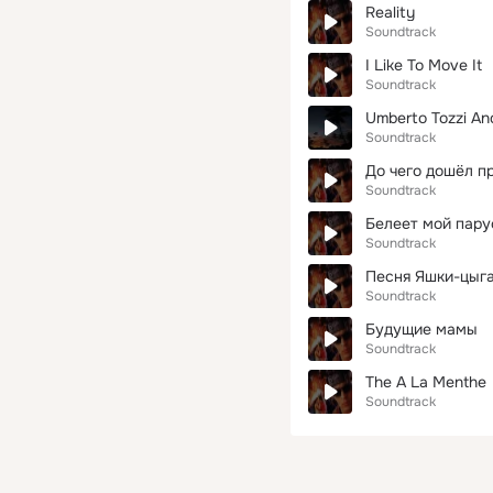
Reality
Soundtrack
I Like To Move It
Soundtrack
Umberto Tozzi And
Soundtrack
До чего дошёл п
Soundtrack
Белеет мой парус
Soundtrack
Песня Яшки-цыга
Soundtrack
Будущие мамы
Soundtrack
The A La Menthe
Soundtrack