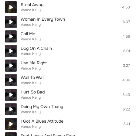
Steal Away
4:50
Vance Kelly
Woman In Every Town
6:07
Vance Kelly
Call Me
4:56
Vance Kelly
Dog On A Chain
6:01
Vance Kelly
Use Me Right
3:27
Vance Kelly
Wall To Wall
4:36
Vance Kelly
Hurt So Bad
5:43
Vance Kelly
Doing My Own Thang
6:22
Vance Kelly
I Got A Blues Attitude
3:41
Vance Kelly
Foot Loose And Fancy Free