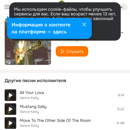
Войти
Мы используем cookie-файлы, чтобы улучшить
сервисы для вас. Если ваш возраст менее 13 лет,
настроить cookie-файлы должен ваш законный
представитель.
Больше информации
Информация о контенте
Bad Taste In My Mouth
Разрешить все
Настроить
на платформе — здесь
Vance Kelly
Слушать
Другие песни исполнителя
All Your Love
6:14
Vance Kelly
Mustang Sally
5:22
Vance Kelly
Move To The Other Side Of The Room
4:48
Vance Kelly