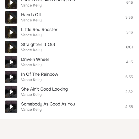
6:15
Vance Kelly
Hands Off
3:36
Vance Kelly
Little Red Rooster
3:16
Vance Kelly
Straighten It Out
6:01
Vance Kelly
Drivein Wheel
4:15
Vance Kelly
In Of The Rainbow
6:55
Vance Kelly
She Ain't Good Looking
2:32
Vance Kelly
Somebody As Good As You
4:55
Vance Kelly