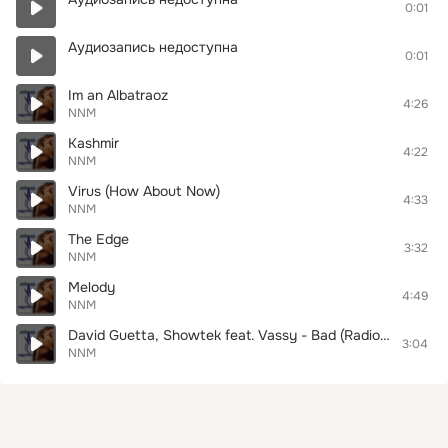
0:01
Аудиозапись недоступна
0:01
Im an Albatraoz
4:26
NNM
Kashmir
4:22
NNM
Virus (How About Now)
4:33
NNM
The Edge
3:32
NNM
Melody
4:49
NNM
David Guetta, Showtek feat. Vassy - Bad (Radio Edit) (DFM MIX)
3:04
NNM