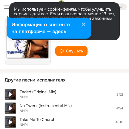
Войти
Мы используем cookie-файлы, чтобы улучшить
сервисы для вас. Если ваш возраст менее 13 лет,
настроить cookie-файлы должен ваш законный
представитель.
Больше информации
Информация о контенте
Prayer In C
Разрешить все
Настроить
на платформе — здесь
NNM
Слушать
Другие песни исполнителя
Faded (Original Mix)
3:52
NNM
No Twerk (Instrumental Mix)
4:54
NNM
Take Me To Church
4:00
NNM