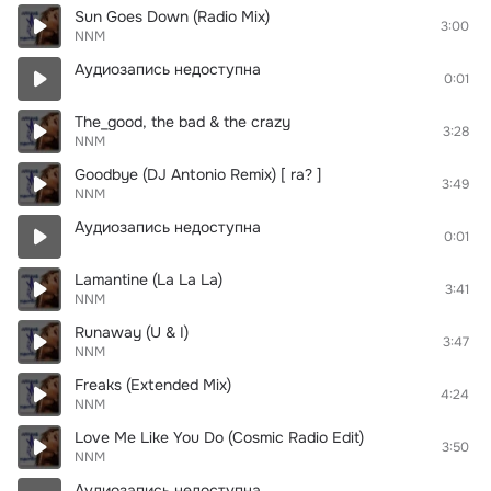
Sun Goes Down (Radio Mix)
3:00
NNM
Аудиозапись недоступна
0:01
The_good, the bad & the crazy
3:28
NNM
Goodbye (DJ Antonio Remix) [ ra? ]
3:49
NNM
Аудиозапись недоступна
0:01
Lamantine (La La La)
3:41
NNM
Runaway (U & I)
3:47
NNM
Freaks (Extended Mix)
4:24
NNM
Love Me Like You Do (Cosmic Radio Edit)
3:50
NNM
Аудиозапись недоступна