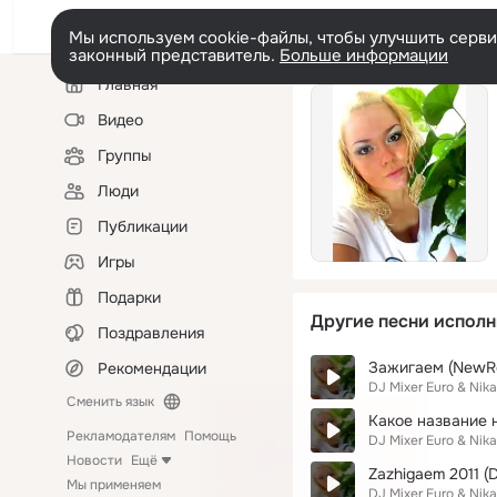
Мы используем cookie-файлы, чтобы улучшить сервис
законный представитель.
Больше информации
Левая
Главная
колонка
Видео
Группы
Люди
Публикации
Игры
Подарки
Другие песни исполн
Поздравления
Зажигаем (NewRe
Рекомендации
DJ Mixer Euro & Nik
Сменить язык
Какое название н
Рекламодателям
Помощь
DJ Mixer Euro & Nik
Новости
Ещё
Zazhigaem 2011 (D
Мы применяем
DJ Mixer Euro & Nik