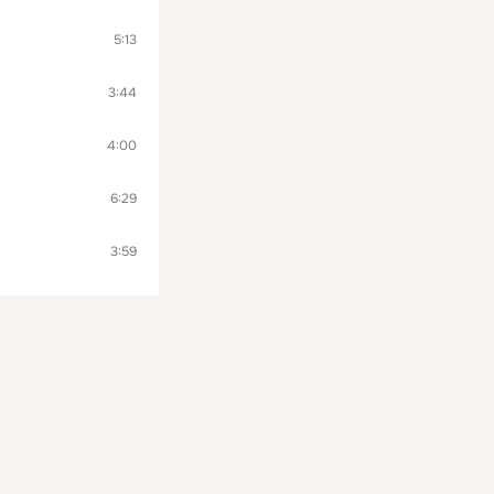
5:13
3:44
4:00
6:29
3:59