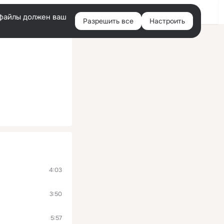
Войти
e-файлы должен ваш
Разрешить все
Настроить
Правая
колонка
4:03
3:50
5:57