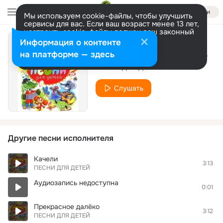
Войти
Мы используем cookie-файлы, чтобы улучшить
сервисы для вас. Если ваш возраст менее 13 лет,
настроить cookie-файлы должен ваш законный
представитель.
Больше информации
Информация о контенте
Песенка друзей (Из м/ф "Бременские музыканты")
Разрешить все
Настроить
на платформе — здесь
ПЕСНИ ДЛЯ ДЕТЕЙ
Слушать
Другие песни исполнителя
Качели
3:13
ПЕСНИ ДЛЯ ДЕТЕЙ
Аудиозапись недоступна
0:01
Прекрасное далёко
3:12
ПЕСНИ ДЛЯ ДЕТЕЙ