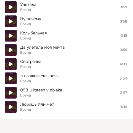
Улетала
3:59
Брэнд
Ну почему
3:58
Брэнд
Колыбельная
3:18
Брэнд
Да улетала моя мечта
3:59
Брэнд
Сестренка
4:33
Брэнд
ты зажигаешь ночь
3:54
Брэнд
098 Ulitaesh v oblaka
2:57
Брэнд
Любишь Или Нет
3:39
Брэнд