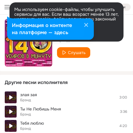
Войти
Мы используем cookie-файлы, чтобы улучшить
сервисы для вас. Если ваш возраст менее 13 лет,
настроить cookie-файлы должен ваш законный
представитель.
Больше информации
Информация о контенте
Между нами
Разрешить все
Настроить
на платформе — здесь
Брэнд
Слушать
Другие песни исполнителя
злая зая
3:00
Брэнд
Ты Не Любишь Меня
3:36
Брэнд
Тебя люблю
4:20
Брэнд