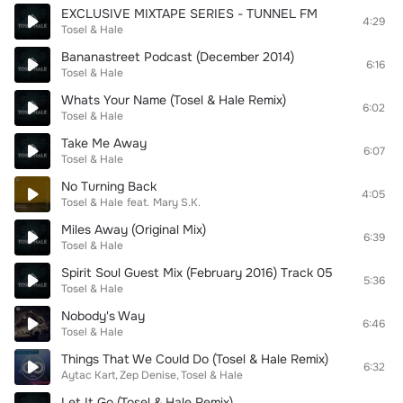
EXCLUSIVE MIXTAPE SERIES - TUNNEL FM
4:29
Tosel & Hale
Bananastreet Podcast (December 2014)
6:16
Tosel & Hale
Whats Your Name (Tosel & Hale Remix)
6:02
Tosel & Hale
Take Me Away
6:07
Tosel & Hale
No Turning Back
4:05
Tosel & Hale
feat.
Mary S.K.
Miles Away (Original Mix)
6:39
Tosel & Hale
Spirit Soul Guest Mix (February 2016) Track 05
5:36
Tosel & Hale
Nobody's Way
6:46
Tosel & Hale
Things That We Could Do (Tosel & Hale Remix)
6:32
Aytac Kart
Zep Denise
Tosel & Hale
Let It Go (Tosel & Hale Remix)