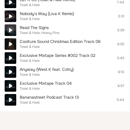
7:44
Tosel & Hale
Nobody's Way (Liva K Remix)
5:31
Tosel & Hale
Read The Signs
5:59
Tosel & Hale
Heavy Pins
Coolture Sound Christmas Edition Track 06
6:55
Tosel & Hale
Exclusive Mixtape Series #002 Track 02
5:45
Tosel & Hale
Anyway (West.K feat. Cotry)
6:10
Tosel & Hale
Exclusive Mixtape Track 04
6:57
Tosel & Hale
Bananastreet Podcast Track 13
5:44
Tosel & Hale