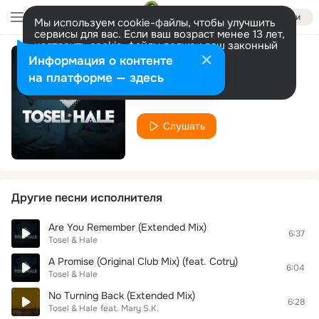
Войти
Мы используем cookie-файлы, чтобы улучшить
сервисы для вас. Если ваш возраст менее 13 лет,
настроить cookie-файлы должен ваш законный
представитель.
Больше информации
Информация о контенте
Miles Away
Разрешить все
Настроить
на платформе — здесь
Tosel & Hale
Слушать
Другие песни исполнителя
Are You Remember (Extended Mix)
6:37
Tosel & Hale
A Promise (Original Club Mix) (feat. Cotry)
6:04
Tosel & Hale
No Turning Back (Extended Mix)
6:28
Tosel & Hale
feat.
Mary S.K.