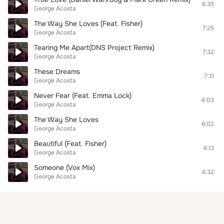
6:35
George Acosta
The Way She Loves (Feat. Fisher)
7:25
George Acosta
Tearing Me Apart(DNS Project Remix)
7:32
George Acosta
These Dreams
7:31
George Acosta
Never Fear (Feat. Emma Lock)
4:03
George Acosta
The Way She Loves
6:02
George Acosta
Beautiful (Feat. Fisher)
4:13
George Acosta
Someone (Vox Mix)
4:32
George Acosta