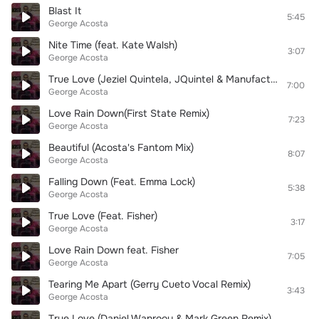
Blast It
5:45
George Acosta
Nite Time (feat. Kate Walsh)
3:07
George Acosta
True Love (Jeziel Quintela, JQuintel & Manufactured Superstars Remix)
7:00
George Acosta
Love Rain Down(First State Remix)
7:23
George Acosta
Beautiful (Acosta's Fantom Mix)
8:07
George Acosta
Falling Down (Feat. Emma Lock)
5:38
George Acosta
True Love (Feat. Fisher)
3:17
George Acosta
Love Rain Down feat. Fisher
7:05
George Acosta
Tearing Me Apart (Gerry Cueto Vocal Remix)
3:43
George Acosta
True Love (Daniel Wanrooy & Mark Green Remix)